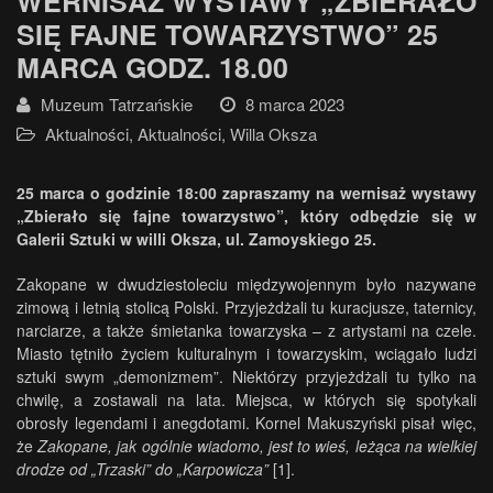
WERNISAŻ WYSTAWY „ZBIERAŁO
SIĘ FAJNE TOWARZYSTWO” 25
MARCA GODZ. 18.00
Muzeum Tatrzańskie
8 marca 2023
Aktualności
,
Aktualności
,
Willa Oksza
25 marca o godzinie 18:00 zapraszamy na w
ernisaż wystawy
„Zbierało się fajne towarzystwo”, który odbędzie się w
Galerii Sztuki w willi Oksza, ul. Zamoyskiego 25.
Zakopane w dwudziestoleciu międzywojennym było nazywane
zimową i letnią stolicą Polski. Przyjeżdżali tu kuracjusze, taternicy,
narciarze, a także śmietanka towarzyska – z artystami na czele.
Miasto tętniło życiem kulturalnym i towarzyskim, wciągało ludzi
sztuki swym „demonizmem”. Niektórzy przyjeżdżali tu tylko na
chwilę, a zostawali na lata. Miejsca, w których się spotykali
obrosły legendami i anegdotami. Kornel Makuszyński pisał więc,
że
Zakopane, jak ogólnie wiadomo, jest to wieś, leżąca na wielkiej
drodze od „Trzaski
” do „Karpowicza
”
[1]
.