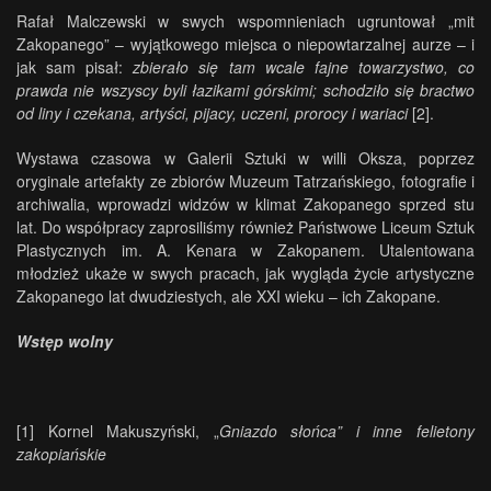
Rafał Malczewski w swych wspomnieniach ugruntował „mit
Zakopanego” – wyjątkowego miejsca o niepowtarzalnej aurze – i
jak sam pisał:
zbierało się tam wcale fajne towarzystwo, co
prawda nie wszyscy byli łazikami górskimi; schodziło się bractwo
od liny i czekana, artyści, pijacy, uczeni, prorocy i wariaci
[2]
.
Wystawa czasowa w Galerii Sztuki w willi Oksza, poprzez
oryginale artefakty ze zbiorów Muzeum Tatrzańskiego, fotografie i
archiwalia, wprowadzi widzów w klimat Zakopanego sprzed stu
lat. Do współpracy zaprosiliśmy również Państwowe Liceum Sztuk
Plastycznych im. A. Kenara w Zakopanem. Utalentowana
młodzież ukaże w swych pracach, jak wygląda życie artystyczne
Zakopanego lat dwudziestych, ale XXI wieku – ich Zakopane.
Wstęp wolny
[1]
Kornel Makuszyński, „
Gniazdo słońca” i inne felietony
zakopiańskie