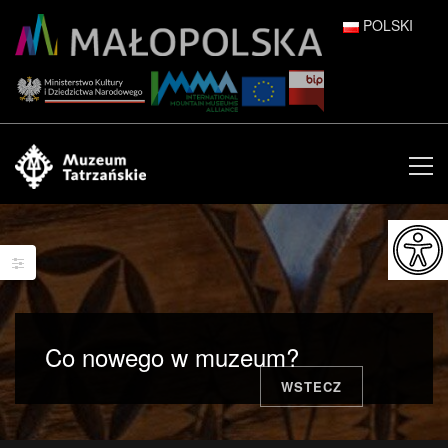
POLSKI
DEUTSCH
ENGLISH
ESPAÑOL
FRANÇAIS
ITALIANO
РУССКИЙ
Co nowego w muzeum?
中文 (中国)
WSTECZ
日本語