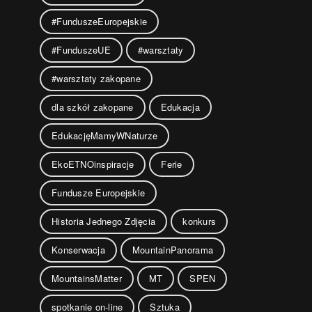
#FunduszeEuropejskie
#FunduszeUE
#warsztaty
#warsztaty zakopane
dla szkół zakopane
Edukacja
EdukacjęMamyWNaturze
EkoETNOinspiracje
Ferie
Fundusze Europejskie
Historia Jednego Zdjęcia
konkurs
Konserwacja
MountainPanorama
MountainsMatter
MT
SPEN
spotkanie on-line
Sztuka