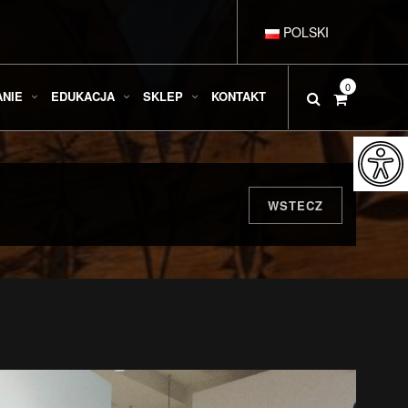
POLSKI
DEUTSCH
0
ANIE
EDUKACJA
SKLEP
KONTAKT
ENGLISH
ESPAÑOL
WSTECZ
FRANÇAIS
ITALIANO
РУССКИЙ