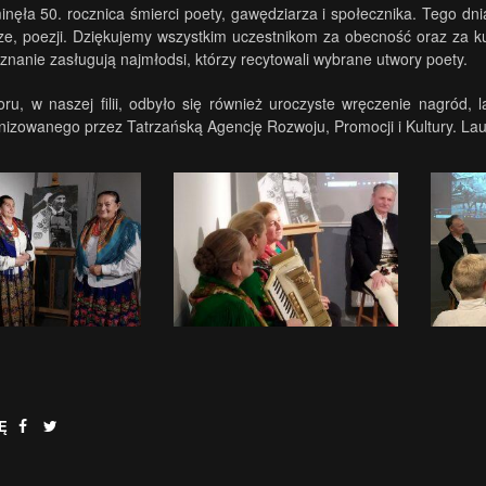
inęła 50. rocznica śmierci poety, gawędziarza i społecznika. Tego dn
ze, poezji. Dziękujemy wszystkim uczestnikom za obecność oraz za 
uznanie zasługują najmłodsi, którzy recytowali wybrane utwory poety.
ru, w naszej filii, odbyło się również uroczyste wręczenie nagród,
nizowanego przez Tatrzańską Agencję Rozwoju, Promocji i Kultury. La
Ę