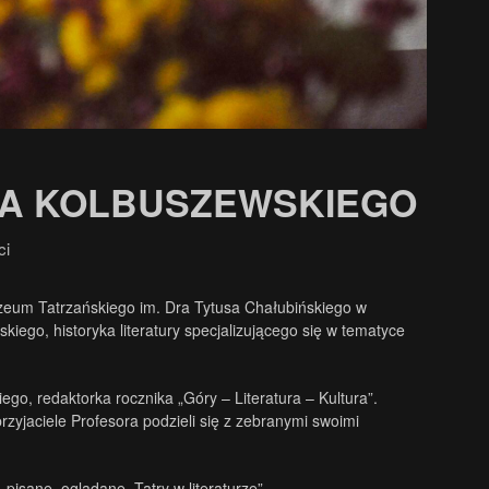
CKA KOLBUSZEWSKIEGO
ci
uzeum Tatrzańskiego im. Dra Tytusa Chałubińskiego w
ego, historyka literatury specjalizującego się w tematyce
o, redaktorka rocznika „Góry – Literatura – Kultura”.
rzyjaciele Profesora podzieli się z zebranymi swoimi
isane, oglądane. Tatry w literaturze”.