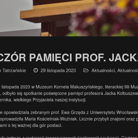
CZÓR PAMIĘCI PROF. JA
Tatrzańskie
29 listopada 2023
Aktualności
,
Aktualnoś
 listopada 2023 w Muzeum Kornela Makuszyńskiego, literackiej filii M
odbyło się spotkanie poświęcone pamięci profesora Jacka Kolbuszewski
ternika, wielkiego Przyjaciela naszej instytucji.
e opowiedziała zebranym prof. Ewa Grzęda z Uniwersytetu Wrocławskieg
oprowadziła Maria Kościelniak-Woźniak. Licznie przybyli znajomi oraz p
mi o tej ważnej dla gór postaci.
yło jednym z wydarzeń towarzyszących konferencji naukowej „Czytane, p