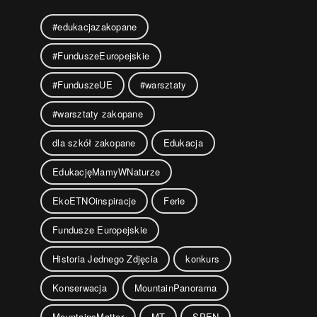
#edukacjazakopane
#FunduszeEuropejskie
#FunduszeUE
#warsztaty
#warsztaty zakopane
dla szkół zakopane
Edukacja
EdukacjęMamyWNaturze
EkoETNOinspiracje
Ferie
Fundusze Europejskie
Historia Jednego Zdjęcia
konkurs
Konserwacja
MountainPanorama
MountainsMatter
MT
SPEN