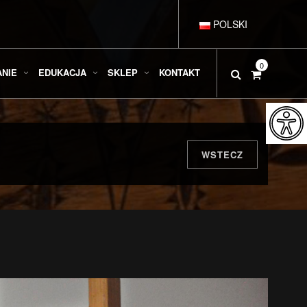
POLSKI
DEUTSCH
0
ANIE
EDUKACJA
SKLEP
KONTAKT
ENGLISH
ESPAÑOL
WSTECZ
FRANÇAIS
ITALIANO
РУССКИЙ