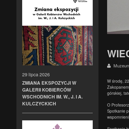
WIE
Muzeum 
29 lipca 2026
W środę, 22
ZMIANA EKSPOZYCJI W
Zakopanem, 
GALERII KOBIERCÓW
górskiej, ta
WSCHODNICH IM. W., J. I A.
KULCZYCKICH
O Profesorz
Spotkanie p
wspomnienia
Spotkanie b