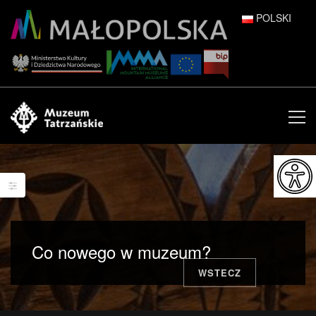
POLSKI
DEUTSCH
ENGLISH
ESPAÑOL
FRANÇAIS
ITALIANO
РУССКИЙ
Co nowego w muzeum?
中文 (中国)
WSTECZ
日本語