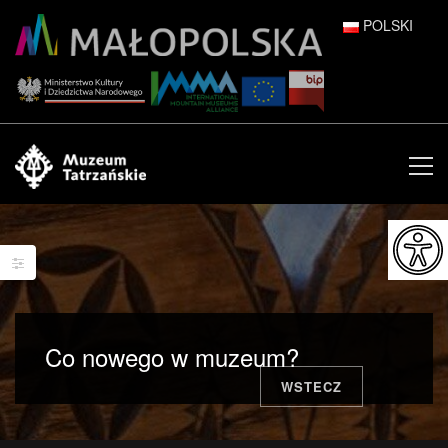
POLSKI
DEUTSCH
ENGLISH
ESPAÑOL
FRANÇAIS
ITALIANO
РУССКИЙ
Co nowego w muzeum?
中文 (中国)
WSTECZ
日本語