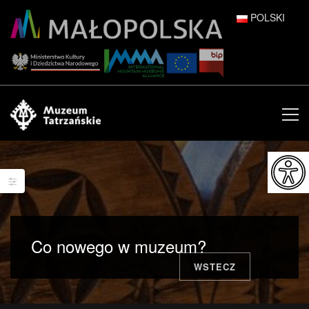
POLSKI
DEUTSCH
ENGLISH
ESPAÑOL
FRANÇAIS
ITALIANO
РУССКИЙ
Co nowego w muzeum?
中文 (中国)
WSTECZ
日本語