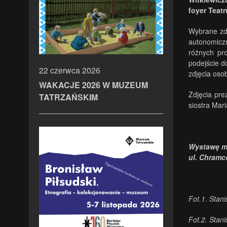
foyer Teat
Wybrane zdj
autonomiczn
różnych pr
podejście d
22 czerwca 2026
zdjęcia oso
WAKACJE 2026 W MUZEUM
Zdjęcia pre
TATRZAŃSKIM
siostra Mar
Wystawę mo
ul. Chramc
Fot.1. Stan
Fot.2. Stan