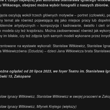
ru Witkacego, obejrzeć można wybór fotografii z naszych zbiorów.
ęcia oscylują wokół trzech głównych motywów – portret (człowiek), pe
y temat ale również pojawiająca się jako miejsce pracy lub dopełn
oblemów artystycznych – kompozycja i kadrowanie, światło i cień o
o modela czy też krajobrazu. Można zaobserwować również jak wykon
by im bliskie, czy też zdjęcia tych samych modeli wykonane przez innyc
zentowane na wystawie wykonali: Stanisław Witkiewicz, Stanisław Ignac
ia Witkiewiczówna (Dziudzia) – dzieci Jana Witkiewicza brata Stanisław
żna oglądać od 20 lipca 2023, we foyer Teatru im. Stanisława Ig
ówki 15, Zakopane
isław Ignacy Witkiewicz, Stanisław Witkiewicz w swojej pracowni w Za
isław Ignacy Witkiewicz, Młynek Krętego (większy)
.