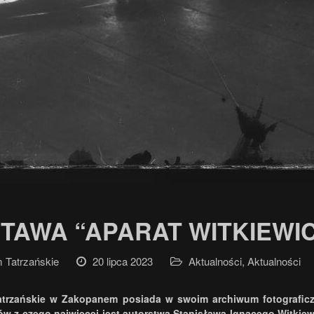
TAWA “APARAT WITKIEWI
Tatrzańskie
20 lipca 2023
Aktualności
,
Aktualności
trzańskie w Zakopanem posiada w swoim archiwum fotograficz
ów z czego najwięcej jest autorstwa Stanisława Ignacego Witkie