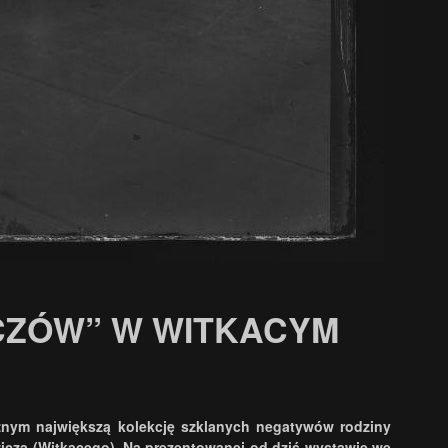
CZÓW” W WITKACYM
nym największą kolekcję szklanych negatywów rodziny
wicza (Witkacego). Na prezentowanej od dziś wystawie we