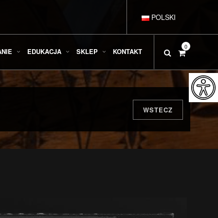
POLSKI
DEUTSCH
0
ANIE
EDUKACJA
SKLEP
KONTAKT
ENGLISH
ESPAÑOL
WSTECZ
FRANÇAIS
ITALIANO
РУССКИЙ