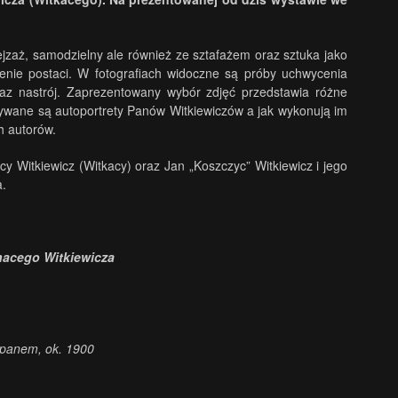
jzaż, samodzielny ale również ze sztafażem oraz sztuka jako
ienie postaci. W fotografiach widoczne są próby uchwycenia
raz nastrój. Zaprezentowany wybór zdjęć przedstawia różne
ywane są autoportrety Panów Witkiewiczów a jak wykonują im
h autorów.
y Witkiewicz (Witkacy) oraz Jan „Koszczyc” Witkiewicz i jego
a.
nacego Witkiewicza
kopanem, ok. 1900