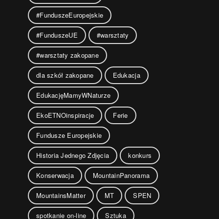
#FunduszeEuropejskie
#FunduszeUE
#warsztaty
#warsztaty zakopane
dla szkół zakopane
Edukacja
EdukacjęMamyWNaturze
EkoETNOinspiracje
Ferie
Fundusze Europejskie
Historia Jednego Zdjęcia
konkurs
Konserwacja
MountainPanorama
MountainsMatter
MT
SPEN
spotkanie on-line
Sztuka