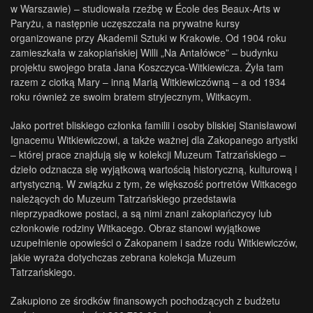
w Warszawie) – studiowała rzeźbę w École des Beaux-Arts w
Paryżu, a następnie uczęszczała na prywatne kursy
organizowane przy Akademii Sztuki w Krakowie. Od 1904 roku
zamieszkała w zakopiańskiej Willi „Na Antałówce” – budynku
projektu swojego brata Jana Koszczyca-Witkiewicza. Żyła tam
razem z ciotką Mary – inną Marią Witkiewiczówną – a od 1934
roku również ze swoim bratem stryjecznym, Witkacym.
Jako portret bliskiego członka familii i osoby bliskiej Stanisławowi
Ignacemu Witkiewiczowi, a także ważnej dla Zakopanego artystki
– której prace znajdują się w kolekcji Muzeum Tatrzańskiego –
dzieło odznacza się wyjątkową wartością historyczną, kulturową i
artystyczną. W związku z tym, że większość portretów Witkacego
należących do Muzeum Tatrzańskiego przedstawia
nieprzypadkowe postaci, a są nimi znani zakopiańczycy lub
członkowie rodziny Witkacego. Obraz stanowi wyjątkowe
uzupełnienie opowieści o Zakopanem i sadze rodu Witkiewiczów,
jakie wyraża dotychczas zebrana kolekcja Muzeum
Tatrzańskiego.
Zakupiono ze środków finansowych pochodzących z budżetu