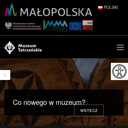
POLSKI
DEUTSCH
ENGLISH
ESPAÑOL
FRANÇAIS
ITALIANO
РУССКИЙ
Co nowego w muzeum?
中文 (中国)
WSTECZ
日本語