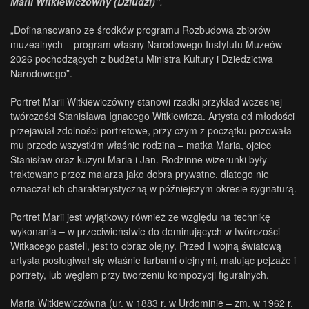
Marii Witkiewiczówny (Dziudzi)”
.
„Dofinansowano ze środków programu Rozbudowa zbiorów
muzealnych – program własny Narodowego Instytutu Muzeów –
2026 pochodzących z budżetu Ministra Kultury i Dziedzictwa
Narodowego”.
Portret Marii Witkiewiczówny stanowi rzadki przykład wczesnej
twórczości Stanisława Ignacego Witkiewicza. Artysta od młodości
przejawiał zdolności portretowe, przy czym z początku pozowała
mu przede wszystkim właśnie rodzina – matka Maria, ojciec
Stanisław oraz kuzyni Maria i Jan. Rodzinne wizerunki były
traktowane przez malarza jako dobra prywatne, dlatego nie
oznaczał ich charakterystyczną w późniejszym okresie sygnaturą.
Portret Marii jest wyjątkowy również ze względu na technikę
wykonania – w przeciwieństwie do dominujących w twórczości
Witkacego pasteli, jest to obraz olejny. Przed I wojną światową
artysta posługiwał się właśnie farbami olejnymi, malując pejzaże i
portrety, lub węglem przy tworzeniu kompozycji figuralnych.
Maria Witkiewiczówna (ur. w 1883 r. w Urdominie – zm. w 1962 r.