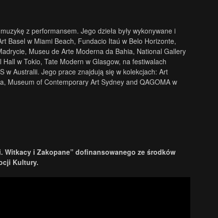
ączy muzykę z performansem. Jego dzieła były wykonywane i
 Basel w Miami Beach, Fundacio Itaú w Belo Horizonte,
Madrycie, Museu de Arte Moderna da Bahia, National Gallery
l Hall w Tokio, Tate Modern w Glasgow, na festiwalach
w Australii. Jego prace znajdują się w kolekcjach: Art
ralia, Museum of Contemporary Art Sydney and QAGOMA w
oki. Witkacy i Zakopane” dofinansowanego ze
środków
cji Kultury.