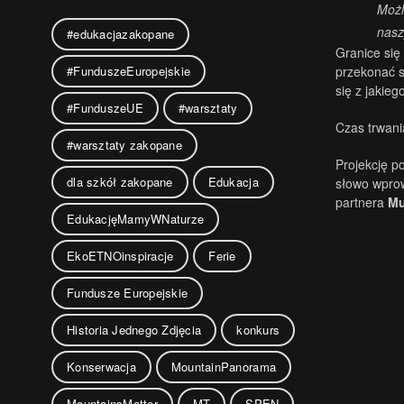
Możl
nasz
#edukacjazakopane
Granice się
przekonać s
#FunduszeEuropejskie
się z jakie
#FunduszeUE
#warsztaty
Czas trwania
#warsztaty zakopane
Projekcję p
dla szkół zakopane
Edukacja
słowo wpro
partnera
Mu
EdukacjęMamyWNaturze
EkoETNOinspiracje
Ferie
Fundusze Europejskie
Historia Jednego Zdjęcia
konkurs
Konserwacja
MountainPanorama
MountainsMatter
MT
SPEN