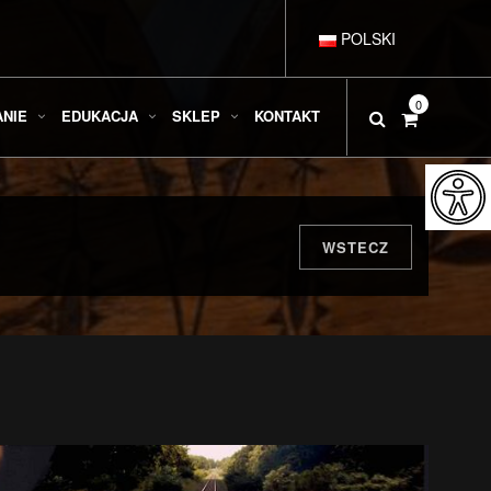
POLSKI
DEUTSCH
0
ANIE
EDUKACJA
SKLEP
KONTAKT
ENGLISH
ESPAÑOL
WSTECZ
FRANÇAIS
ITALIANO
РУССКИЙ