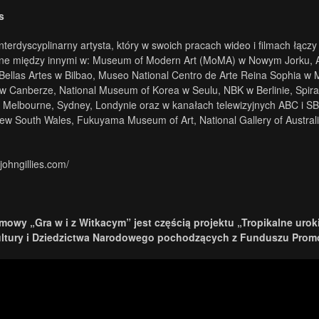
s
i interdyscyplinarny artysta, który w swoich pracach wideo i filmach ł
e między innymi w: Museum of Modern Art (MoMA) w Nowym Jorku, Art
ellas Artes w Bilbao, Museo National Centro de Arte Reina Sophia w 
a w Canberze, National Museum of Korea w Seulu, NBK w Berlinie, Spira
 Melbourne, Sydney, Londynie oraz w kanałach telewizyjnych ABC i SBS 
New South Wales, Fukuyama Museum of Art, National Gallery of Aust
johngillies.com/
lmowy „Gra w i z Witkacym” jest częścią projektu „Tropikalne ur
ultury i Dziedzictwa Narodowego pochodzących z Funduszu Promo