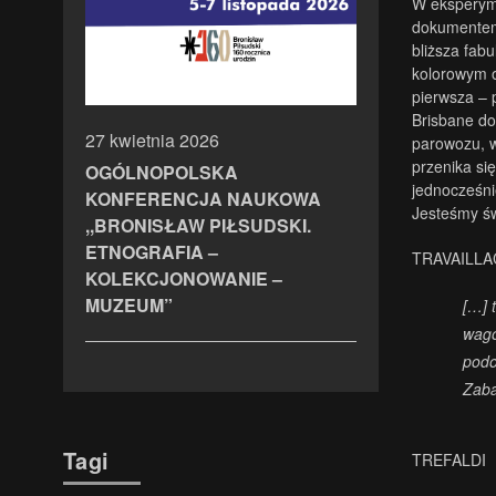
W eksperyme
dokumentem 
bliższa fab
kolorowym o
pierwsza – 
Brisbane do
27 kwietnia 2026
parowozu, 
przenika się
OGÓLNOPOLSKA
jednocześni
KONFERENCJA NAUKOWA
Jesteśmy św
,,BRONISŁAW PIŁSUDSKI.
ETNOGRAFIA –
TRAVAILLA
KOLEKCJONOWANIE –
MUZEUM”
[…] 
wago
podo
Zab
Tagi
TREFALDI