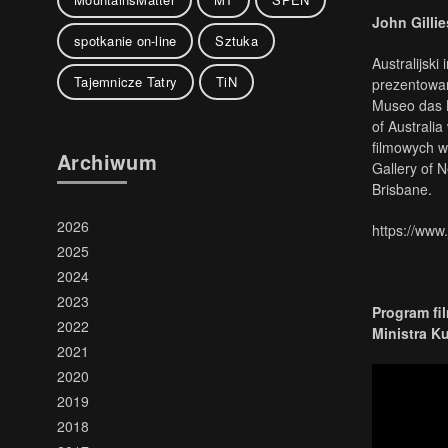
John Gillie
spotkanie on-line
Sztuka
Australijsk
Tajemnicze Tatry
TiN
prezentowan
Museo das B
of Australi
filmowych w
Archiwum
Gallery of 
Brisbane.
2026
https://www.
2025
2024
2023
Program fi
2022
Ministra K
2021
2020
2019
2018