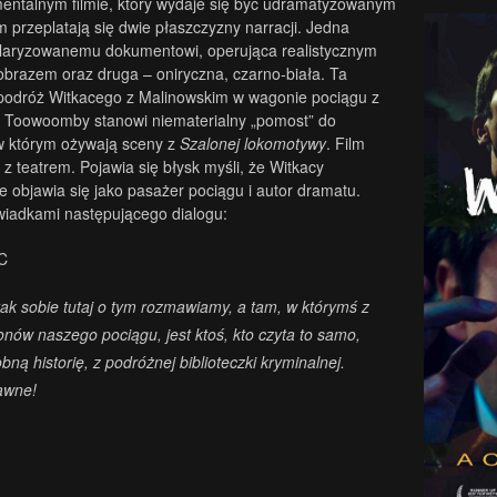
ntalnym filmie, który wydaje się być udramatyzowanym
przeplatają się dwie płaszczyzny narracji. Jedna
ularyzowanemu dokumentowi, operująca realistycznym
brazem oraz druga – oniryczna, czarno-biała. Ta
podróż Witkacego z Malinowskim w wagonie pociągu z
 Toowoomby stanowi niematerialny „pomost” do
w którym ożywają sceny z
Szalonej lokomotywy
. Film
 z teatrem. Pojawia się błysk myśli, że Witkacy
e objawia się jako pasażer pociągu i autor dramatu.
iadkami następującego dialogu:
C
tak sobie tutaj o tym rozmawiamy, a tam, w którymś z
nów naszego pociągu, jest ktoś, kto czyta to samo,
bną historię, z podróżnej biblioteczki kryminalnej.
awne!