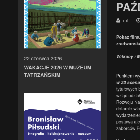
PAŹ
mt
Pokaz film
zradwansk
Witkacy i 
22 czerwca 2026
WAKACJE 2026 W MUZEUM
TATRZAŃSKIM
Punktem wy
w 23 scen
tytułowych 
wziąć udzia
Rozwoju Nau
dotarcie wi
wydarzeniem 
postawa ale
zaborców Po