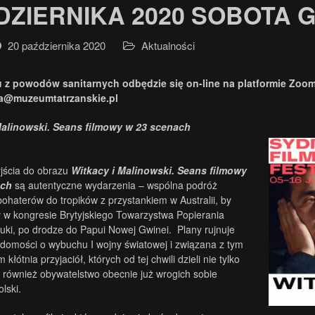
DZIERNIKA 2020 SOBOTA G
20 października 2020
Aktualności
u z powodów sanitarnych odbędzie się on-line na platformie Zoom
a@muzeumtatrzanskie.pl
Malinowski. Seans filmowy w 23 scenach
jścia do obrazu
Witkacy i Malinowski. Seans filmowy
ach
są autentyczne wydarzenia – wspólna podróż
bohaterów do tropików z przystankiem w Australii, by
ł w kongresie Brytyjskiego Towarzystwa Popierania
ki, po drodze do Papui Nowej Gwinei. Plany rujnuje
adomości o wybuchu I wojny światowej i związana z tym
kłótnia przyjaciół, których od tej chwili dzieli nie tylko
 również obywatelstwo obecnie już wrogich sobie
lski.
.