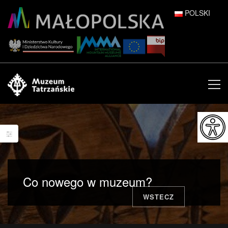
POLSKI
DEUTSCH
ENGLISH
ESPAÑOL
FRANÇAIS
ITALIANO
РУССКИЙ
Co nowego w muzeum?
中文 (中国)
WSTECZ
日本語