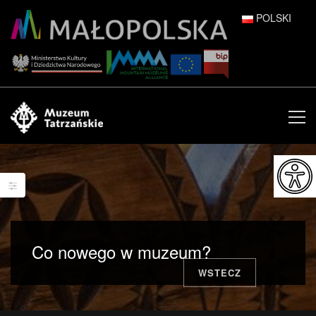
POLSKI
DEUTSCH
ENGLISH
ESPAÑOL
FRANÇAIS
ITALIANO
РУССКИЙ
Co nowego w muzeum?
中文 (中国)
WSTECZ
日本語