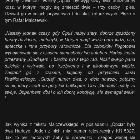
„Harley Davidson”. Harley „Opcia” był wyjątkowy. Miał doczepiony
kosz, w którym mogły się zmieścić dwie – trzy osoby i pies.
Używał go w celach prywatnych i do akcji ratunkowych. Pisze o
tym Rafał Malczewski.
„Nastały jednak czasy, gdy Opuś nabył stary, dobrze zjeżdżony
harley-davidson, motocykl, w którym mógł wozić paru ludzi, psa,
apteczkę i inne przybory ratownicze. Dla członków Pogotowia
wynajmowało się z czasem samochody lub autobus. Harley został
przezwany „Gudłajem” i bardzo był z tego rad. Nosił swego pana
dzielnie i wytrwale, po trzeźwemu i w alkoholowym widzie.
Zastąpił go z czasem, kupiony od przyjaciela Jasia
Pawlikowskiego, „Gudłaj” numer dwa, o wiele nowszy, potężny
smok, który szedł do góry jak helikopter. Oba „Gudłaje” miały za
swoje. Oppenheim dbał o ich dobrą kondycję, ale wymagał wiele”
1
.
Jak wynika z tekstu Malczewskiego w posiadaniu „Opcia” były
dwa Harleye. Jeden z nich miał numer rejestracyjny KR 5327.
Jaki to był motocykl? Żeby to sprawdzić i czegoś więcej się