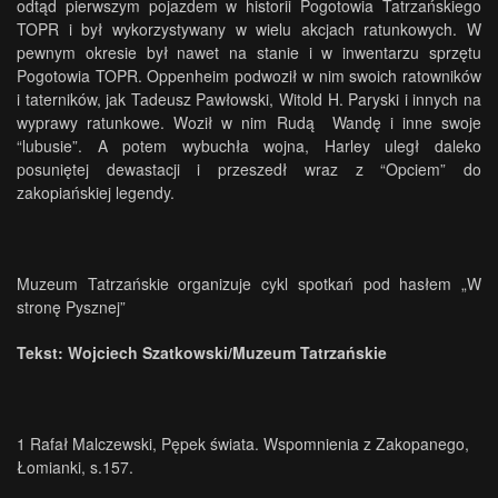
odtąd pierwszym pojazdem w historii Pogotowia Tatrzańskiego
TOPR i był wykorzystywany w wielu akcjach ratunkowych. W
pewnym okresie był nawet na stanie i w inwentarzu sprzętu
Pogotowia TOPR. Oppenheim podwoził w nim swoich ratowników
i taterników, jak Tadeusz Pawłowski, Witold H. Paryski i innych na
wyprawy ratunkowe. Woził w nim Rudą Wandę i inne swoje
“lubusie”. A potem wybuchła wojna, Harley uległ daleko
posuniętej dewastacji i przeszedł wraz z “Opciem” do
zakopiańskiej legendy.
Muzeum Tatrzańskie organizuje cykl spotkań pod hasłem „W
stronę Pysznej”
Tekst: Wojciech Szatkowski/Muzeum Tatrzańskie
1
Rafał Malczewski, Pępek świata. Wspomnienia z Zakopanego,
Łomianki, s.157.
.