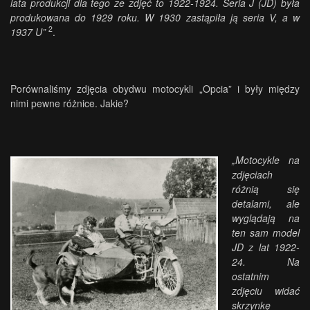
lata produkcji dla tego ze zdjęć to 1922-1924. Seria J (JD) była
produkowana do 1929 roku. W 1930 zastąpiła ją seria V, a w
2
1937 U”
.
Porównaliśmy zdjęcia obydwu motocykli „Opcia” i były między
nimi pewne różnice. Jakie?
„Motocykle na
zdjęciach
różnią się
detalami, ale
wyglądają na
ten sam model
JD z lat 1922-
24. Na
ostatnim
zdjęciu widać
skrzynkę