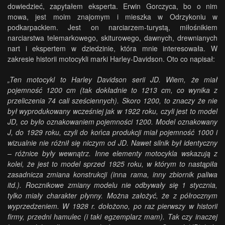
dowiedzieć, zapytałem eksperta. Erwin Gorczyca, bo o nim
mowa, jest moim znajomym i mieszka w Odrzykoniu w
podkarpackiem. Jest on narciarzem-turystą, miłośnikiem
narciarstwa telemarkowego, skiturowego, dawnych, drewnianych
nart i ekspertem w dziedzinie, która mnie interesowała. W
zakresie historii motocykli marki Harley-Davidson. Oto co napisał:
„Ten motocykl to Harley Davidson serii JD. Wiem, że miał
pojemność 1200 cm (tak dokładnie to 1213 cm, co wynika z
przeliczenia 74 cali sześciennych). Skoro 1200, to znaczy że nie
był wyprodukowany wcześniej jak w 1922 roku, czyli jest to model
JD, co było oznakowaniem pojemności 1200. Model oznakowany
J, do 1929 roku, czyli do końca produkcji miał pojemność 1000 i
wizualnie nie różnił się niczym od JD. Nawet silnik był identyczny
– różnice były wewnątrz. Inne elementy motocykla wskazują z
kolei, że jest to model sprzed 1925 roku, w którym to nastąpiła
zasadnicza zmiana konstrukcji (inna rama, inny zbiornik paliwa
itd.). Rocznikowe zmiany modelu nie odbywały się 1 stycznia,
tylko miały charakter płynny. Można założyć, że z półrocznym
wyprzedzeniem. W 1928 r. dołożono, po raz pierwszy w historii
firmy, przedni hamulec (i taki egzemplarz mam). Tak czy inaczej