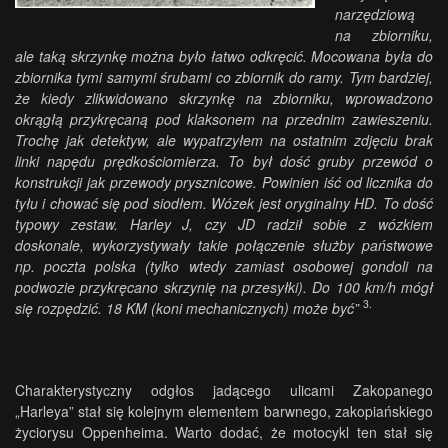
narzędziową
na zbiorniku,
ale taką skrzynkę można było łatwo odkręcić. Mocowana była do
zbiornika tymi samymi śrubami co zbiornik do ramy. Tym bardziej,
że kiedy zlikwidowano skrzynkę na zbiorniku, wprowadzono
okrągłą przykręcaną pod klaksonem na przednim zawieszeniu.
Trochę jak detektyw, ale wypatrzyłem na ostatnim zdjęciu brak
linki napędu prędkościomierza. To był dość gruby przewód o
konstrukcji jak przewody prysznicowe. Powinien iść od licznika do
tyłu i chować się pod siodłem. Wózek jest oryginalny HD. To dość
typowy zestaw. Harley J, czy JD radził sobie z wózkiem
doskonale, wykorzystywały takie połączenie służby państwowe
np. poczta polska (tylko wtedy zamiast osobowej gondoli na
podwozie przykręcano skrzynię na przesyłki). Do 100 km/h mógł
3
.
się rozpędzić. 18 KM (koni mechanicznych) może być”
Charakterystyczny odgłos jadącego ulicami Zakopanego
„Harleya” stał się kolejnym elementem barwnego, zakopiańskiego
życiorysu Oppenheima. Warto dodać, że motocykl ten stał się