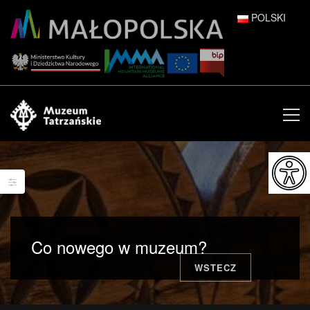
POLSKI
DEUTSCH
ENGLISH
ESPAÑOL
FRANÇAIS
ITALIANO
РУССКИЙ
Co nowego w muzeum?
中文 (中国)
WSTECZ
日本語