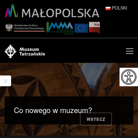
POLSKI
DEUTSCH
ENGLISH
ESPAÑOL
FRANÇAIS
ITALIANO
РУССКИЙ
Co nowego w muzeum?
中文 (中国)
WSTECZ
日本語