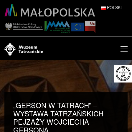
POLSKI
DEUTSCH
ENGLISH
ESPAÑOL
FRANÇAIS
ITALIANO
РУССКИЙ
„GERSON W TATRACH” –
中文 (中国)
WYSTAWA TATRZAŃSKICH
PEJZAŻY WOJCIECHA
日本語
GERSONA