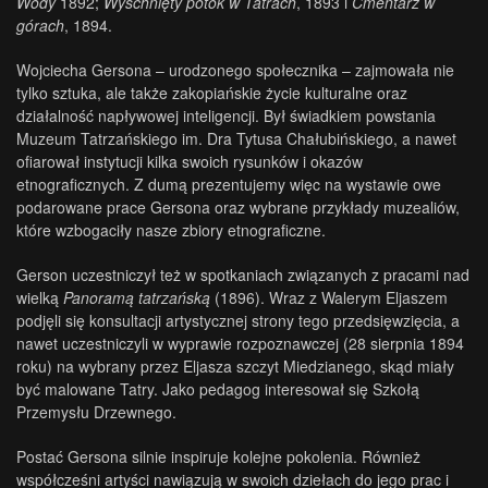
Wody
1892;
Wyschnięty potok w Tatrach
, 1893 i
Cmentarz w
górach
, 1894.
Wojciecha Gersona – urodzonego społecznika – zajmowała nie
tylko sztuka, ale także zakopiańskie życie kulturalne oraz
działalność napływowej inteligencji. Był świadkiem powstania
Muzeum Tatrzańskiego im. Dra Tytusa Chałubińskiego, a nawet
ofiarował instytucji kilka swoich rysunków i okazów
etnograficznych. Z dumą prezentujemy więc na wystawie owe
podarowane prace Gersona oraz wybrane przykłady muzealiów,
które wzbogaciły nasze zbiory etnograficzne.
Gerson uczestniczył też w spotkaniach związanych z pracami nad
wielką
Panoramą tatrzańską
(1896). Wraz z Walerym Eljaszem
podjęli się konsultacji artystycznej strony tego przedsięwzięcia, a
nawet uczestniczyli w wyprawie rozpoznawczej (28 sierpnia 1894
roku) na wybrany przez Eljasza szczyt Miedzianego, skąd miały
być malowane Tatry. Jako pedagog interesował się Szkołą
Przemysłu Drzewnego.
Postać Gersona silnie inspiruje kolejne pokolenia. Również
współcześni artyści nawiązują w swoich dziełach do jego prac i