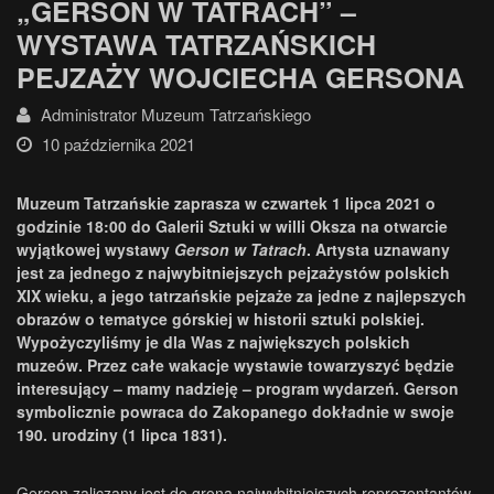
„GERSON W TATRACH” –
WYSTAWA TATRZAŃSKICH
PEJZAŻY WOJCIECHA GERSONA
Administrator Muzeum Tatrzańskiego
10 października 2021
Muzeum Tatrzańskie zaprasza w czwartek 1 lipca 2021 o
godzinie 18:00 do Galerii Sztuki w willi Oksza na otwarcie
wyjątkowej wystawy
Gerson w Tatrach
. Artysta uznawany
jest za jednego z najwybitniejszych pejzażystów polskich
XIX wieku, a jego tatrzańskie pejzaże za jedne z najlepszych
obrazów o tematyce górskiej w historii sztuki polskiej.
Wypożyczyliśmy je dla Was z największych polskich
muzeów. Przez całe wakacje wystawie towarzyszyć będzie
interesujący – mamy nadzieję – program wydarzeń. Gerson
symbolicznie powraca do Zakopanego dokładnie w swoje
190. urodziny (1 lipca 1831).
Gerson zaliczany jest do grona najwybitniejszych reprezentantów