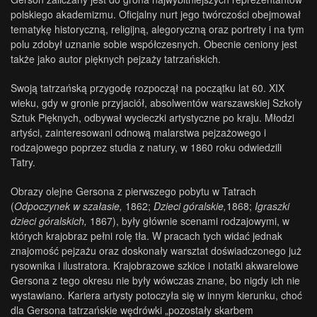
polskiego akademizmu. Oficjalny nurt jego twórczości obejmował
tematykę historyczną, religijną, alegoryczną oraz portrety i na tym
polu zdobył uznanie sobie współczesnych. Obecnie ceniony jest
także jako autor pięknych pejzaży tatrzańskich.
Swoją tatrzańską przygodę rozpoczął na początku lat 60. XIX
wieku, gdy w gronie przyjaciół, absolwentów warszawskiej Szkoły
Sztuk Pięknych, odbywał wycieczki artystyczne po kraju. Młodzi
artyści, zainteresowani odnową malarstwa pejzażowego i
rodzajowego poprzez studia z natury, w 1860 roku odwiedzili
Tatry.
Obrazy olejne Gersona z pierwszego pobytu w Tatrach
(
Odpoczynek w szałasie,
1862;
Dzieci góralskie,
1868;
Igraszki
dzieci góralskich,
1867), były głównie scenami rodzajowymi, w
których krajobraz pełni rolę tła. W pracach tych widać jednak
znajomość pejzażu oraz doskonały warsztat doświadczonego już
rysownika i ilustratora. Krajobrazowe szkice i notatki akwarelowe
Gersona z tego okresu nie były wówczas znane, bo nigdy ich nie
wystawiano. Kariera artysty potoczyła się w innym kierunku, choć
dla Gersona tatrzańskie wędrówki „pozostały skarbem