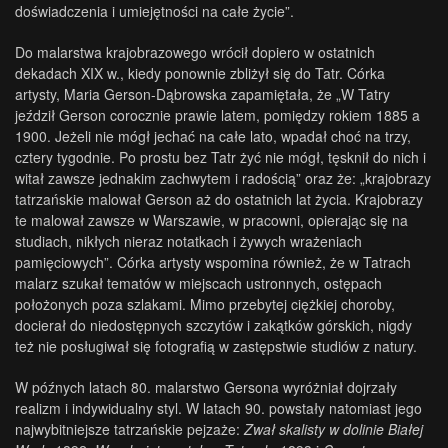
doświadczenia i umiejętności na całe życie”.
Do malarstwa krajobrazowego wrócił dopiero w ostatnich
dekadach XIX w., kiedy ponownie zbliżył się do Tatr. Córka
artysty, Maria Gerson-Dąbrowska zapamiętała, że „W Tatry
jeździł Gerson corocznie prawie latem, pomiędzy rokiem 1885 a
1900. Jeżeli nie mógł jechać na całe lato, wpadał choć na trzy,
cztery tygodnie. Po prostu bez Tatr żyć nie mógł, tęsknił do nich i
witał zawsze jednakim zachwytem i radością” oraz że: „krajobrazy
tatrzańskie malował Gerson aż do ostatnich lat życia. Krajobrazy
te malował zawsze w Warszawie, w pracowni, opierając się na
studiach, nikłych nieraz notatkach i żywych wrażeniach
pamięciowych”. Córka artysty wspomina również, że w Tatrach
malarz szukał tematów w miejscach ustronnych, ostępach
położonych poza szlakami. Mimo przebytej ciężkiej choroby,
docierał do niedostępnych szczytów i zakątków górskich, nigdy
też nie posługiwał się fotografią w zastępstwie studiów z natury.
W późnych latach 80. malarstwo Gersona wyróżniał dojrzały
realizm i indywidualny styl. W latach 90. powstały natomiast jego
najwybitniejsze tatrzańskie pejzaże:
Zwał skalisty w dolinie Białej