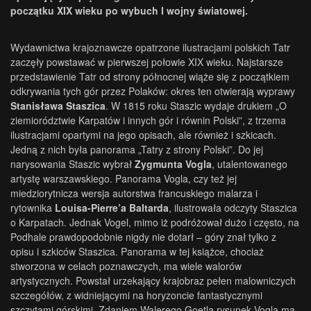
początku XIX wieku po wybuch I wojny światowej.
Wydawnictwa krajoznawcze opatrzone ilustracjami polskich Tatr
zaczęły powstawać w pierwszej połowie XIX wieku. Najstarsze
przedstawienie Tatr od strony północnej wiąże się z początkiem
odkrywania tych gór przez Polaków: okres ten otwierają wyprawy
Stanisława Staszica
. W 1815 roku Staszic wydaje drukiem „O
ziemiorództwie Karpatów i innych gór i równin Polski”, z trzema
ilustracjami opartymi na jego opisach, ale również i szkicach.
Jedną z nich była panorama „Tatry z strony Polski”. Do jej
narysowania Staszic wybrał
Zygmunta Vogla
, utalentowanego
artystę warszawskiego. Panorama Vogla, czy też jej
miedziorytnicza wersja autorstwa francuskiego malarza i
rytownika
Louisa-Pierre’a Baltarda
, ilustrowała odczyty Staszica
o Karpatach. Jednak Vogel, mimo iż podróżował dużo i często, na
Podhale prawdopodobnie nigdy nie dotarł – góry znał tylko z
opisu i szkiców Staszica. Panorama w tej książce, chociaż
stworzona w celach poznawczych, ma wiele walorów
artystycznych. Powstał urzekający krajobraz pełen malowniczych
szczegółów, z widniejącymi na horyzoncie fantastycznymi
szczytami górskimi. Zdaniem Walerego Goetla rysunek Vogla ma