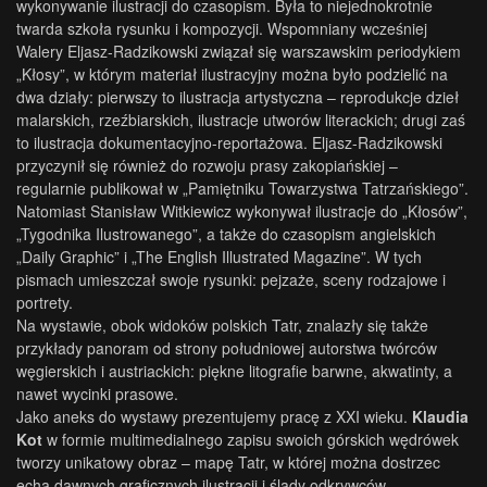
wykonywanie ilustracji do czasopism. Była to niejednokrotnie
twarda szkoła rysunku i kompozycji. Wspomniany wcześniej
Walery Eljasz-Radzikowski związał się warszawskim periodykiem
„Kłosy”, w którym materiał ilustracyjny można było podzielić na
dwa działy: pierwszy to ilustracja artystyczna – reprodukcje dzieł
malarskich, rzeźbiarskich, ilustracje utworów literackich; drugi zaś
to ilustracja dokumentacyjno-reportażowa. Eljasz-Radzikowski
przyczynił się również do rozwoju prasy zakopiańskiej –
regularnie publikował w „Pamiętniku Towarzystwa Tatrzańskiego”.
Natomiast Stanisław Witkiewicz wykonywał ilustracje do „Kłosów”,
„Tygodnika Ilustrowanego”, a także do czasopism angielskich
„Daily Graphic” i „The English Illustrated Magazine”. W tych
pismach umieszczał swoje rysunki: pejzaże, sceny rodzajowe i
portrety.
Na wystawie, obok widoków polskich Tatr, znalazły się także
przykłady panoram od strony południowej autorstwa twórców
węgierskich i austriackich: piękne litografie barwne, akwatinty, a
nawet wycinki prasowe.
Jako aneks do wystawy prezentujemy pracę z XXI wieku.
Klaudia
Kot
w formie multimedialnego zapisu swoich górskich wędrówek
tworzy unikatowy obraz – mapę Tatr, w której można dostrzec
echa dawnych graficznych ilustracji i ślady odkrywców