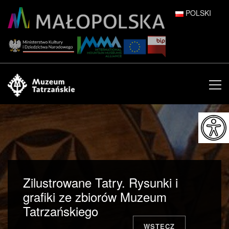
POLSKI
DEUTSCH
ENGLISH
ESPAÑOL
FRANÇAIS
ITALIANO
РУССКИЙ
Zilustrowane Tatry. Rysunki i
中文 (中国)
grafiki ze zbiorów Muzeum
Tatrzańskiego
日本語
WSTECZ