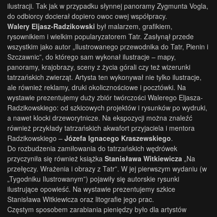
ilustracji. Tak jak w przypadku słynnej panoramy Zygmunta Vogla,
do odbiorcy docierał dopiero owoc owej współpracy.
Walery Eljasz-Radzikowski
był malarzem, grafikiem,
rysownikiem i wielkim popularyzatorem Tatr. Zasłynął przede
wszystkim jako autor „Ilustrowanego przewodnika do Tatr, Pienin i
Szczawnic”, do którego sam wykonał ilustracje – mapy,
panoramy, krajobrazy, sceny z życia górali czy też wizerunki
tatrzańskich zwierząt. Artysta ten wykonywał nie tylko ilustracje,
ale również reklamy, druki okolicznościowe i pocztówki. Na
wystawie prezentujemy duży zbiór twórczości Walerego Eljasza-
Radzikowskiego: od szkicowych projektów i rysunków po wydruki,
a nawet klocki drzeworytnicze. Na ekspozycji można znaleźć
również przykłady tatrzańskich akwafort przyjaciela i mentora
Radzikowskiego –
Józefa Ignacego Kraszewskiego
.
Do rozbudzenia zamiłowania do tatrzańskich wędrówek
przyczyniła się również książka
Stanisława Witkiewicza
„Na
przełęczy. Wrażenia i obrazy z Tatr”. W jej pierwszym wydaniu (w
„Tygodniku Ilustrowanym”) pojawiły się autorskie rysunki
ilustrujące opowieść. Na wystawie prezentujemy szkice
Stanisława Witkiewicza oraz litografie jego prac.
Częstym sposobem zarabiania pieniędzy było dla artystów