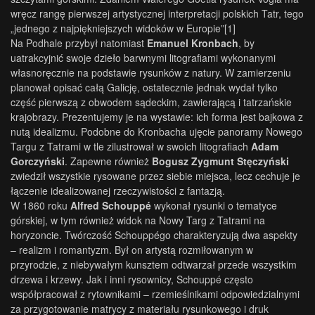
wręcz rangę pierwszej artystycznej interpretacji polskich Tatr, tego
„jednego z najpiękniejszych widoków w Europie”
[1]
Na Podhale przybył natomiast
Emanuel Kronbach
, by
uatrakcyjnić swoje dzieło barwnymi litografiami wykonanymi
własnoręcznie na podstawie rysunków z natury. W zamierzeniu
planował opisać całą Galicję, ostatecznie jednak wydał tylko
część pierwszą z obwodem sądeckim, zawierającą i tatrzańskie
krajobrazy. Prezentujemy je na wystawie: ich forma jest bajkowa z
nutą idealizmu. Podobne do Kronbacha ujęcie panoramy Nowego
Targu z Tatrami w tle zilustrował w swoich litografiach
Adam
Gorczyński
. Zapewne również
Bogusz Zygmunt Stęczyński
zwiedził wszystkie rysowane przez siebie miejsca, lecz cechuje je
łączenie idealizowanej rzeczywistości z fantazją.
W 1860 roku
Alfred Schouppé
wykonał rysunki o tematyce
górskiej, w tym również widok na Nowy Targ z Tatrami na
horyzoncie. Twórczość Schouppégo charakteryzują dwa aspekty
– realizm i romantyzm. Był on artystą rozmiłowanym w
przyrodzie, z niebywałym kunsztem odtwarzał przede wszystkim
drzewa i krzewy. Jak i inni rysownicy, Schouppé często
współpracował z rytownikami – rzemieślnikami odpowiedzialnymi
za przygotowanie matrycy z materiału rysunkowego i druk