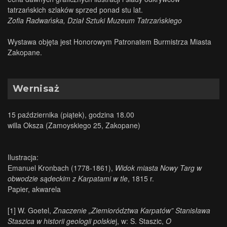
tatrzańskich szlaków sprzed ponad stu lat.
Zofia Radwańska, Dział Sztuki Muzeum Tatrzańskiego
Wystawa objęta jest Honorowym Patronatem Burmistrza Miasta
Zakopane.
Wernisaż
15 października (piątek), godzina 18.00
willa Oksza (Zamoyskiego 25, Zakopane)
Ilustracja:
Emanuel Kronbach (1778-1861),
Widok miasta Nowy Targ w
.
obwodzie sądeckim z Karpatami w tle
, 1815 r.
Papier, akwarela
[1]
W. Goetel,
Znaczenie „Ziemiorództwa Karpatów” Stanisława
Staszica w historii geologii polskie
j, w: S. Staszic,
O