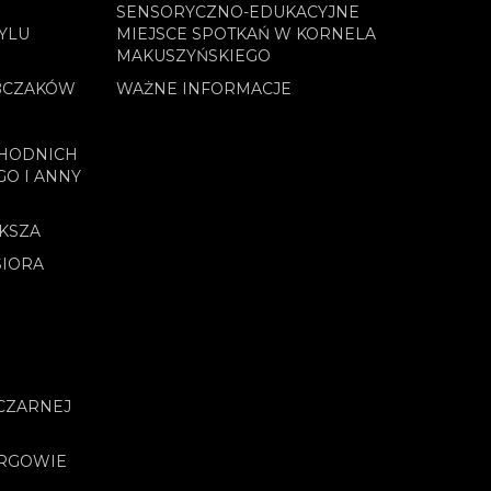
SENSORYCZNO-EDUKACYJNE
YLU
MIEJSCE SPOTKAŃ W KORNELA
MAKUSZYŃSKIEGO
BCZAKÓW
WAŻNE INFORMACJE
CHODNICH
GO I ANNY
OKSZA
SIORA
CZARNEJ
URGOWIE