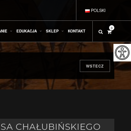
POLSKI
DEUTSCH
0
ANIE
EDUKACJA
SKLEP
KONTAKT
ENGLISH
ESPAÑOL
WSTECZ
FRANÇAIS
ITALIANO
USA CHAŁUBIŃSKIEGO
РУССКИЙ