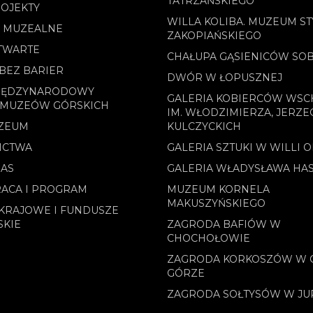
TATRZAŃSKIEGO
OJEKTY
WILLA KOLIBA. MUZEUM ST
E MUZEALNE
ZAKOPIAŃSKIEGO
TWARTE
CHAŁUPA GĄSIENICÓW SO
BEZ BARIER
DWÓR W ŁOPUSZNEJ
MIĘDZYNARODOWY
GALERIA KOBIERCÓW WS
 MUZEÓW GÓRSKICH
IM. WŁODZIMIERZA, JERZE
ZEUM
KULCZYCKICH
ICTWA
GALERIA SZTUKI W WILLI 
NAS
GALERIA WŁADYSŁAWA HA
ACA I PROGRAM
MUZEUM KORNELA
MAKUSZYŃSKIEGO
KRAJOWE I FUNDUSZE
SKIE
ZAGRODA BAFIÓW W
CHOCHOŁOWIE
ZAGRODA KORKOSZÓW W 
GÓRZE
ZAGRODA SOŁTYSÓW W J