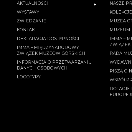
AKTUALNOŚCI
NASZE PR
WYSTAWY
KOLEKCJ
ZWIEDZANIE
MUZEA O
KONTAKT
MUZEUM 
DEKLARACJA DOSTĘPNOŚCI
IMMA – 
ZWIĄZEK
IMMA – MIĘDZYNARODOWY
ZWIĄZEK MUZEÓW GÓRSKICH
RADA MU
INFORMACJA O PRZETWARZANIU
WYDAWN
DANYCH OSOBOWYCH
PISZĄ O 
LOGOTYPY
WSPÓŁPR
DOTACJE 
EUROPEJ