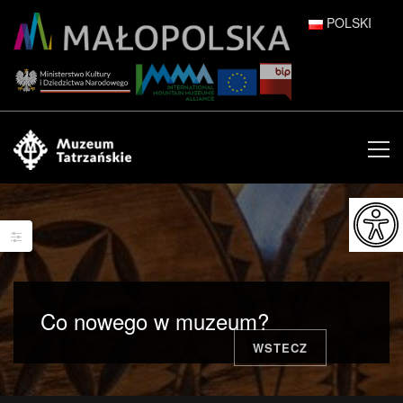
POLSKI
DEUTSCH
ENGLISH
ESPAÑOL
FRANÇAIS
ITALIANO
РУССКИЙ
Co nowego w muzeum?
中文 (中国)
WSTECZ
日本語