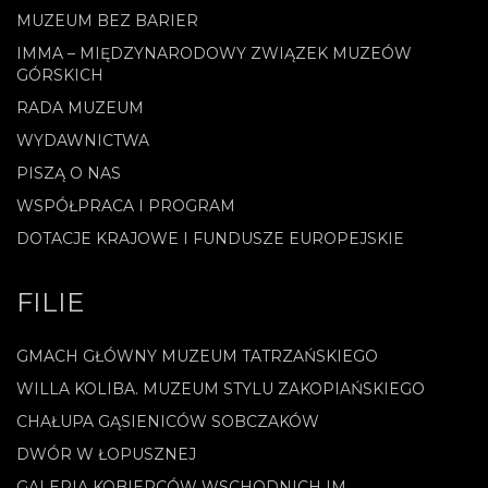
MUZEUM BEZ BARIER
IMMA – MIĘDZYNARODOWY ZWIĄZEK MUZEÓW
GÓRSKICH
RADA MUZEUM
WYDAWNICTWA
PISZĄ O NAS
WSPÓŁPRACA I PROGRAM
DOTACJE KRAJOWE I FUNDUSZE EUROPEJSKIE
FILIE
GMACH GŁÓWNY MUZEUM TATRZAŃSKIEGO
WILLA KOLIBA. MUZEUM STYLU ZAKOPIAŃSKIEGO
CHAŁUPA GĄSIENICÓW SOBCZAKÓW
DWÓR W ŁOPUSZNEJ
GALERIA KOBIERCÓW WSCHODNICH IM.