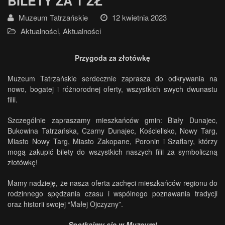
BILETY ZA 1 ZŁ
Muzeum Tatrzańskie
12 kwietnia 2023
Aktualności
,
Aktualności
Przygoda za złotówkę
Muzeum Tatrzańskie serdecznie zaprasza do odkrywania na
nowo, bogatej i różnorodnej oferty, wszystkich swych dwunastu
filii.
Szczególnie zapraszamy mieszkańców gmin: Biały Dunajec,
Bukowina Tatrzańska, Czarny Dunajec, Kościelisko, Nowy Targ,
Miasto Nowy Targ, Miasto Zakopane, Poronin i Szaflary, którzy
mogą zakupić bilety do wszystkich naszych filii za symboliczną
złotówkę!
Mamy nadzieję, że nasza oferta zachęci mieszkańców regionu do
rodzinnego spędzania czasu i wspólnego poznawania tradycji
oraz historii swojej “Małej Ojczyzny”.
Spotkajmy się w Muzeum!