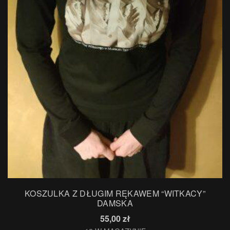
KOSZULKA Z DŁUGIM RĘKAWEM “WITKACY”
DAMSKA
55,00
zł