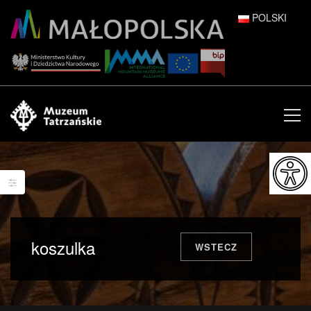
POLSKI
DEUTSCH
ENGLISH
ESPAÑOL
FRANÇAIS
ITALIANO
РУССКИЙ
koszulka
WSTECZ
中文 (中国)
日本語