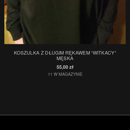
KOSZULKA Z DŁUGIM RĘKAWEM “WITKACY”
MĘSKA
55,00
zł
11 W MAGAZYNIE