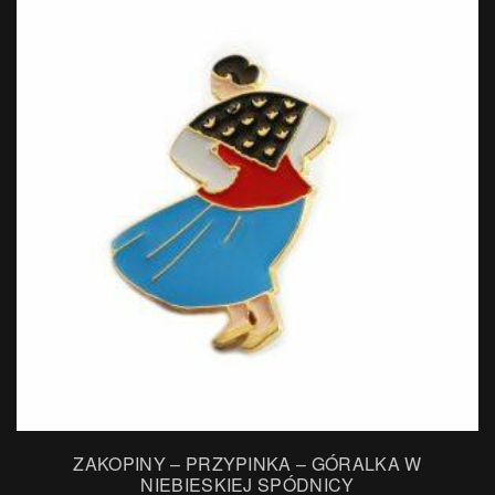
ZAKOPINY – PRZYPINKA – GÓRALKA W
NIEBIESKIEJ SPÓDNICY