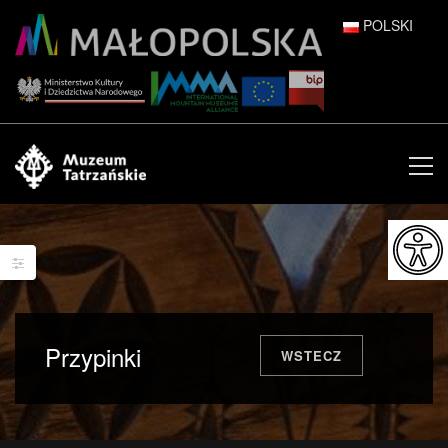
POLSKI
DEUTSCH
ENGLISH
ESPAÑOL
FRANÇAIS
ITALIANO
РУССКИЙ
Przypinki
WSTECZ
中文 (中国)
日本語