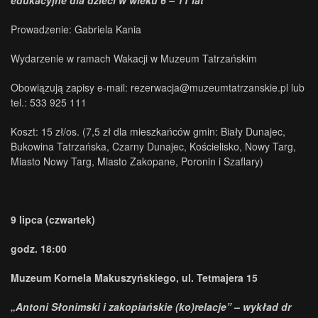
edukacyjne dla dzieci w wieku 6 – 11 lat
Prowadzenie: Gabriela Kania
Wydarzenie w ramach Wakacji w Muzeum Tatrzańskim
Obowiązują zapisy e-mail: rezerwacja@muzeumtatrzanskie.pl lub
tel.: 533 925 111
Koszt: 15 zł/os. (7,5 zł dla mieszkańców gmin: Biały Dunajec,
Bukowina Tatrzańska, Czarny Dunajec, Kościelisko, Nowy Targ,
Miasto Nowy Targ, Miasto Zakopane, Poronin i Szaflary)
9 lipca (czwartek)
godz. 18:00
Muzeum Kornela Makuszyńskiego, ul. Tetmajera 15
„Antoni Słonimski i zakopiańskie (ko)relacje” – wykład dr