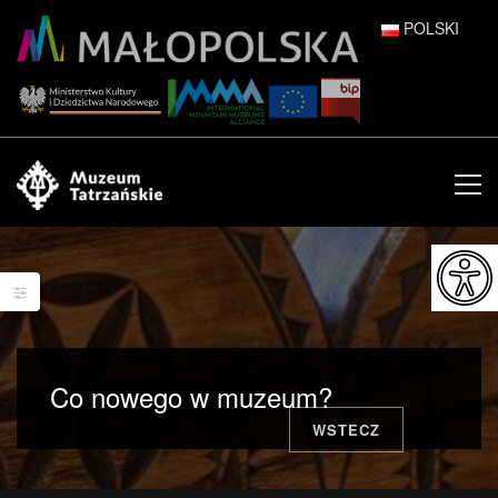
POLSKI
DEUTSCH
ENGLISH
ESPAÑOL
FRANÇAIS
ITALIANO
РУССКИЙ
Co nowego w muzeum?
中文 (中国)
WSTECZ
日本語