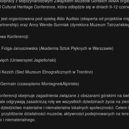
półpracy z Międzynarodowym Związkiem Muzeów Górskich IMMA organ
al Cultural Heritage Conference, która odbędzie się w dniach 9-12 c
 jest organizowana pod opieką Aldo Audisio (eksperta od projektów m
artnership) oraz Anny Wende-Surmiak (dyrektora Muzeum Tatrzańskie
wa Konferencji:
ta Folga-Januszewska (Akademia Sztuk Pięknych w Warszawie)
ięch (Uniwersytet Jagielloński)
i Kezich (Sieć Muzeum Etnograficznych w Trentino)
 Germain (czasopismo Montagne&Alpiniste)
nferencji obejmuje zagadnienia związane z obszarami górskimi na świ
 ale odgrywają zasadniczą rolę we wszystkich dziedzinach życia na ziem
 dziedzictwo materialne i niematerialne lokalnych społeczności. Celem k
 przybliżenie działalności muzeów, aktywności podejmowanych na tere
o i niematerialnego.
.