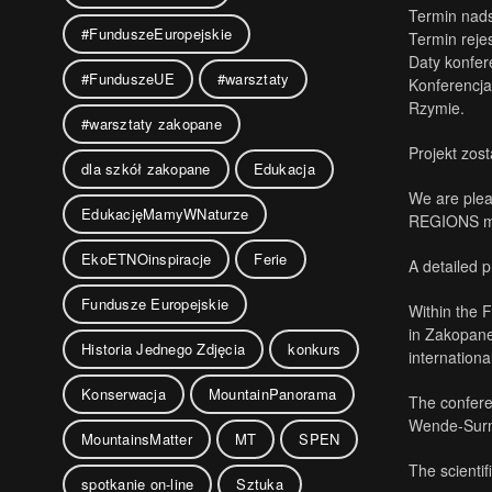
Termin nads
#FunduszeEuropejskie
Termin rejes
Daty konfer
#FunduszeUE
#warsztaty
Konferencja
Rzymie.
#warsztaty zakopane
Projekt zos
dla szkół zakopane
Edukacja
We are plea
EdukacjęMamyWNaturze
REGIONS mis
EkoETNOinspiracje
Ferie
A detailed 
Fundusze Europejskie
Within the 
in Zakopane
Historia Jednego Zdjęcia
konkurs
internation
Konserwacja
MountainPanorama
The confere
Wende-Surm
MountainsMatter
MT
SPEN
The scientif
spotkanie on-line
Sztuka