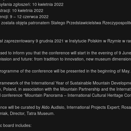
yłania zgłoszeń: 10 kwietnia 2022
tracji: 10 kwietnia 2022
encji: 9 – 12 czerwca 2022
 została objęta patronatem Stałego Przedstawicielstwa Rzeczypospolit
tał zaprezentowany 9 grudnia 2021 w Instytucie Polskim w Rzymie w
sed to inform you that the conference will start in the evening of 9
sion and future: from tradition to innovation, new museum dimension
programme of the conference will be presented in the beginning of May.
Framework of the International Year of Sustainable Mountain Develop
, Poland, in association with the Mountain Partnership and the Interna
al conference “Mountain Panorama – International Cultural Heritage Co
nce will be curated by Aldo Audisio, International Projects Expert; Ro
iak, Director, Tatra Museum.
ic board includes: