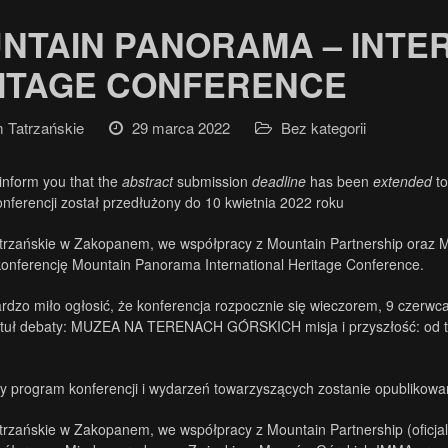
NTAIN PANORAMA – INTE
ITAGE CONFERENCE
Tatrzańskie
29 marca 2022
Bez kategorii
inform you that the
abstract
submission
deadline
has been
extended
to
onferencji został przedłużony do 10 kwietnia 2022 roku
rzańskie w Zakopanem, we współpracy z Mountain Partnership ora
konferencję Mountain Panorama International Heritage Conference.
rdzo miło ogłosić, że konferencja rozpocznie się wieczorem, 9 czerw
ytuł debaty: MUZEA NA TERENACH GÓRSKICH misja i przyszłość: od tr
 program konferencji i wydarzeń towarzyszących zostanie opublikowa
zańskie w Zakopanem, we współpracy z Mountain Partnership (oficja