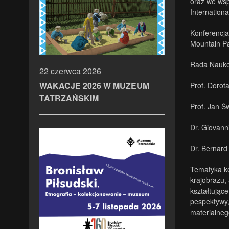
oraz we ws
Internation
Konferencja
Mountain P
Rada Nauko
22 czerwca 2026
WAKACJE 2026 W MUZEUM
Prof. Doro
TATRZAŃSKIM
Prof. Jan Św
Dr. Giovann
Dr. Bernard
Tematyka ko
krajobrazu,
kształtujące
pespektywy,
materialneg