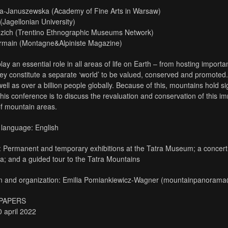
a-Januszewska (Academy of Fine Arts in Warsaw)
(Jagellonian University)
zich (Trentino Ethnographic Museums Network)
rmain (Montagne&Alpiniste Magazine)
ay an essential role in all areas of life on Earth – from hosting importan
hey constitute a separate ‘world’ to be valued, conserved and promoted
ell as over a billion people globally. Because of this, mountains hold sig
his conference is to discuss the revaluation and conservation of this i
f mountain areas.
language: English
: Permanent and temporary exhibitions at the Tatra Museum; a concert
a; and a guided tour to the Tatra Mountains
on and organization: Emilia Pomiankiewicz-Wagner (mountainpanoram
 PAPERS
0 april 2022