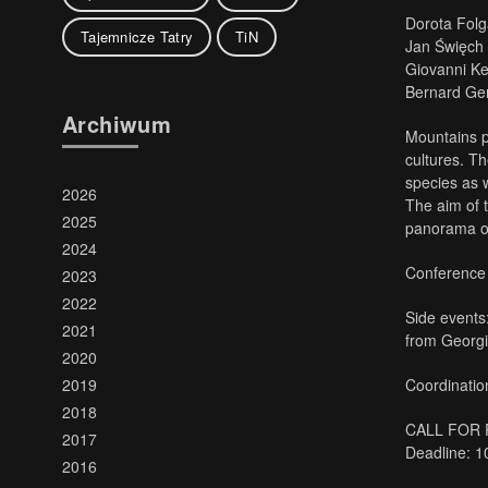
Dorota Folg
Tajemnicze Tatry
TiN
Jan Święch 
Giovanni Ke
Bernard Ge
Archiwum
Mountains pl
cultures. T
species as w
2026
The aim of t
2025
panorama o
2024
Conference 
2023
2022
Side events
2021
from Georgi
2020
Coordinati
2019
2018
CALL FOR
2017
Deadline: 1
2016