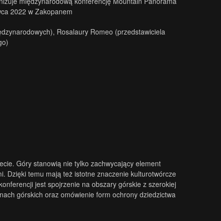
izuje międzynarodową konferencję Mountain Panorama
zerwca 2022 w Zakopanem
iędzynarodowych), Rosalaury Romeo (przedstawiciela
go)
ecie. Góry stanowią nie tylko zachwycający element
i. Dzięki temu mają też istotne znaczenie kulturotwórcze
onferencji jest spojrzenie na obszary górskie z szerokiej
nach górskich oraz omówienie form ochrony dziedzictwa