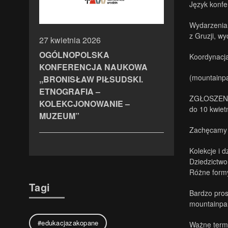
Język konfer
Wydarzenia 
z Gruzji, wy
27 kwietnia 2026
OGÓLNOPOLSKA
Koordynacja
KONFERENCJA NAUKOWA
(mountainp
,,BRONISŁAW PIŁSUDSKI.
ETNOGRAFIA –
ZGŁOSZEN
KOLEKCJONOWANIE –
do 10 kwiet
MUZEUM”
Zachęcamy s
Kolekcje i 
Dziedzictwo
Różne formy 
Tagi
Bardzo pros
mountainpa
#edukacjazakopane
Ważne term