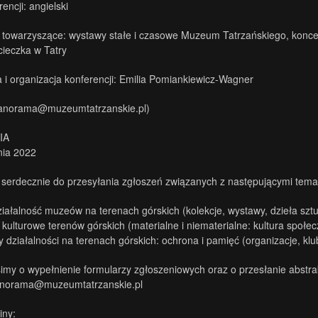
encji: angielski
towarzyszące: wystawy stałe i czasowe Muzeum Tatrzańskiego, koncer
cieczka w Tatry
 i organizacja konferencji: Emilia Pomiankiewicz-Wagner
anorama@muzeumtatrzanskie.pl)
IA
nia 2022
erdecznie do przesyłania zgłoszeń związanych z następującymi tema
działalność muzeów na terenach górskich (kolekcje, wystawy, dzieła sztu
 kulturowe terenów górskich (materialne i niematerialne: kultura społec
działalności na terenach górskich: ochrona i pamięć (organizacje, kluby
imy o wypełnienie formularzy zgłoszeniowych oraz o przesłanie abstra
norama@muzeumtatrzanskie.pl
iny: