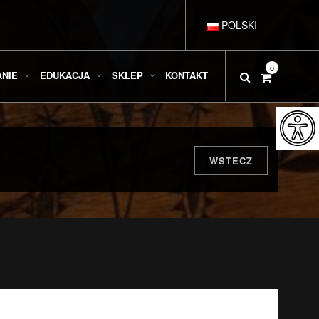
POLSKI
DEUTSCH
0
ANIE
EDUKACJA
SKLEP
KONTAKT
ENGLISH
ESPAÑOL
WSTECZ
FRANÇAIS
ITALIANO
РУССКИЙ