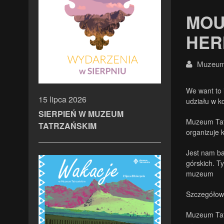
MOU
HER
Muzeum 
We want to 
15 lipca 2026
udziału w k
SIERPIEŃ W MUZEUM
Muzeum Tat
TATRZAŃSKIM
organizuje 
Jest nam ba
górskich. T
muzeum
Szczegółowy
Muzeum Tatr