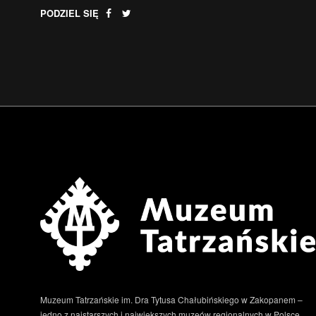
PODZIEL SIĘ
Muzeum Tatrzańskie im. Dra Tytusa Chałubińskiego w Zakopanem –
jedno z najstarszych i największych muzeów regionalnych w Polsce.