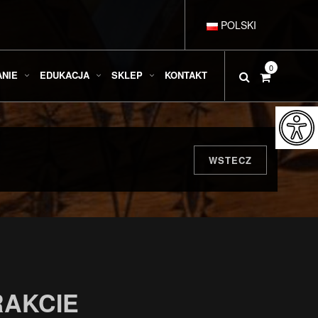
POLSKI
DEUTSCH
0
ANIE
EDUKACJA
SKLEP
KONTAKT
ENGLISH
ESPAÑOL
WSTECZ
FRANÇAIS
ITALIANO
RAKCIE
РУССКИЙ