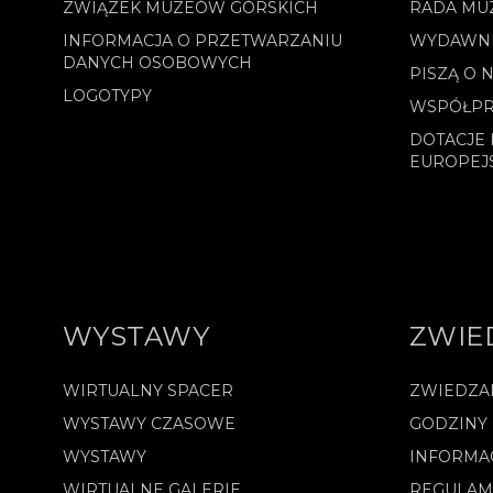
ZWIĄZEK MUZEÓW GÓRSKICH
RADA MU
INFORMACJA O PRZETWARZANIU
WYDAWN
DANYCH OSOBOWYCH
PISZĄ O 
LOGOTYPY
WSPÓŁPR
DOTACJE 
EUROPEJ
WYSTAWY
ZWIE
WIRTUALNY SPACER
ZWIEDZA
WYSTAWY CZASOWE
GODZINY
WYSTAWY
INFORMA
WIRTUALNE GALERIE
REGULAM