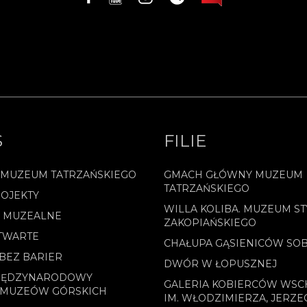
S
FILIE
 MUZEUM TATRZAŃSKIEGO
GMACH GŁÓWNY MUZEUM
TATRZAŃSKIEGO
OJEKTY
WILLA KOLIBA. MUZEUM ST
E MUZEALNE
ZAKOPIAŃSKIEGO
TWARTE
CHAŁUPA GĄSIENICÓW SO
BEZ BARIER
DWÓR W ŁOPUSZNEJ
MIĘDZYNARODOWY
GALERIA KOBIERCÓW WS
 MUZEÓW GÓRSKICH
IM. WŁODZIMIERZA, JERZE