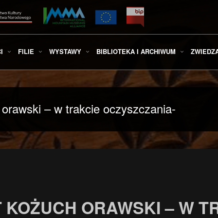
I
FILIE
WYSTAWY
BIBLIOTEKA I ARCHIWUM
ZWIEDZ
awski – w trakcie oczyszczania-
MT KOŻUCH ORAWSKI – W T