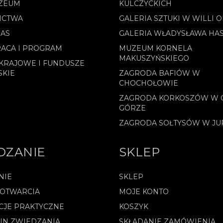
ZEUM
KULCZYCKICH
ICTWA
GALERIA SZTUKI W WILLI 
NAS
GALERIA WŁADYSŁAWA HA
ACA I PROGRAM
MUZEUM KORNELA
MAKUSZYŃSKIEGO
KRAJOWE I FUNDUSZE
SKIE
ZAGRODA BAFIÓW W
CHOCHOŁOWIE
ZAGRODA KORKOSZÓW W 
GÓRZE
ZAGRODA SOŁTYSÓW W J
DZANIE
SKLEP
NIE
SKLEP
 OTWARCIA
MOJE KONTO
CJE PRAKTYCZNE
KOSZYK
IN ZWIEDZANIA
SKŁADANIE ZAMÓWIENIA