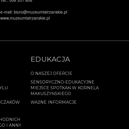
e-mail: biuro@muzeumtatrzanskie.pl
www.muzeumtatrzanskie.pl
EDUKACJA
O NASZEJ OFERCIE
SENSORYCZNO-EDUKACYJNE
YLU
MIEJSCE SPOTKAŃ W KORNELA
MAKUSZYŃSKIEGO
BCZAKÓW
WAŻNE INFORMACJE
CHODNICH
GO I ANNY