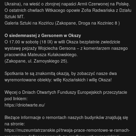
Ukraina), na wieść o zbrojnej napaści Armii Czerwonej na Polskę.
O ostatnich chwilach Witkacego opowie Zofia Radwańska z Działu
Sztuki MT.
Galeria Sztuki na Kozińcu (Zakopane, Droga na Koziniec 8 )
O siedemnastej z Gersonem w Okszy
O 17.00 w sobotę (18 IX) w willi Oksza bezpłatnie zwiedzicie
wystawę pejzaży Wojciecha Gersona – z komentarzem naszego
pracownika Mateusza Kułakowskiego.
(Zakopane, ul. Zamoyskiego 25).
Spotkania te są znakomitą okazją, by zobaczyć nasze dwa
wyremontowane obiekty: willę Koziańskich i willę Oksza!
Więcej o Dniach Otwartych Funduszy Europejskich przeczytacie
pod linkiem:
https://dniotwarte.eu/
Bieżące informacje o remontach naszych budynków znajdują się
na stronie:
https://muzeumtatrzanskie.pl/trwaja-prace-remontowe-w-ramach-