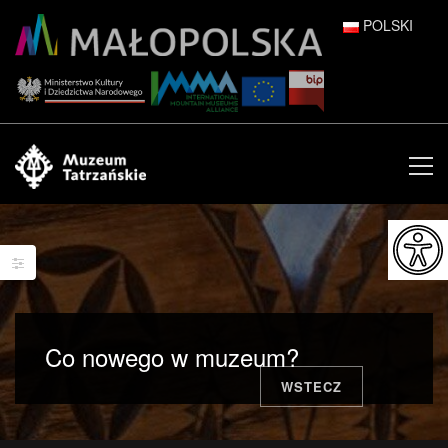
POLSKI
DEUTSCH
ENGLISH
ESPAÑOL
FRANÇAIS
ITALIANO
РУССКИЙ
Co nowego w muzeum?
中文 (中国)
WSTECZ
日本語