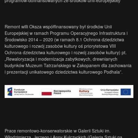
programow-dofinansowanych-ze-srodkow-unii-europejskiej/
Remont willi Oksza współfinansowany był środków Unii
Europejskiej w ramach Programu Operacyjnego Infrastruktura i
Środowisko 2014 – 2020 (w ramach 8.1 Ochrona dziedzictwa
kulturowego i rozwój zasobów kultury oś priorytetowa VIII
Ochrona dziedzictwa kulturowego i rozwój zasobów kultury) pt.
„Rewaloryzacja i modernizacja zabytkowych, drewnianych
budynków Muzeum Tatrzańskiego w Zakopanem dla zachowania
i prezentacji unikatowego dziedzictwa kulturowego Podhala”.
Prace remontowo-konserwatorskie w Galerii Sztuki im.
Włodzimierza, Jerzego i Anny Kulczyckich (Galeria Sztuki na