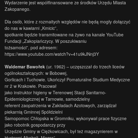
Wydarzenie jest współfinansowane ze środków Urzędu Miasta
Zakopanego.
Dla osób, które z rozmaitych względów nie będą mogły dołączyć
do nas w kawiarni „Kmicic”,
spotkanie będzie transmitowane na żywo na kanale YouTube
Fundacji „Zakopiańczycy. W poszukiwaniu
tożsamości”, pod adresem:
https://www.youtube.com/watch?v=41u9kJNnj3Y
Waldemar Bawołek
(ur. 1962) – uczęszczał do trzech liceów
ogólnokształcących: w Bobowej,
Gorlicach i Tuchowie. Ukończył Pomaturalne Studium Medyczne
nr 2 w Krakowie. Pracował
jako instruktor higieny w Terenowej Stacji Sanitarno-
Epidemiologicznej w Tarnowie, samodzielny
referent zaopatrzenia w Zakładach Azotowych, zarządzał
piekarnią Gminnej Spółdzielni
Samopomoc Chłopska w Gromniku, wykonywał prace fizyczne
jako robotnik gospodarczy przy
Urzędzie Gminy w Ciężkowicach, był też magazynierem w
Hurtowni Alkoholi „Magra”.