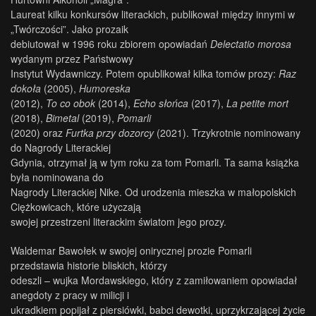
Laureat kilku konkursów literackich, publikował między innymi w
„Twórczości”. Jako prozaik
debiutował w 1996 roku zbiorem opowiadań
Delectatio morosa
wydanym przez Państwowy
Instytut Wydawniczy. Potem opublikował kilka tomów prozy:
Raz
dokoła
(2005),
Humoreska
(2012),
To co obok
(2014),
Echo słońca
(2017),
La petite mort
(2018),
Bimetal
(2019),
Pomarli
(2020) oraz
Furtka przy dozorcy
(2021). Trzykrotnie nominowany
do Nagrody Literackiej
Gdynia, otrzymał ją w tym roku za tom Pomarli. Ta sama książka
była nominowana do
Nagrody Literackiej Nike. Od urodzenia mieszka w małopolskich
Ciężkowicach, które użyczają
swojej przestrzeni literackim światom jego prozy.
Waldemar Bawołek w swojej onirycznej prozie Pomarli
przedstawia historie bliskich, którzy
odeszli – wujka Mordawskiego, który z zamiłowaniem opowiadał
anegdoty z pracy w milicji i
ukradkiem popijał z piersiówki, babci dewotki, uprzykrzającej życie