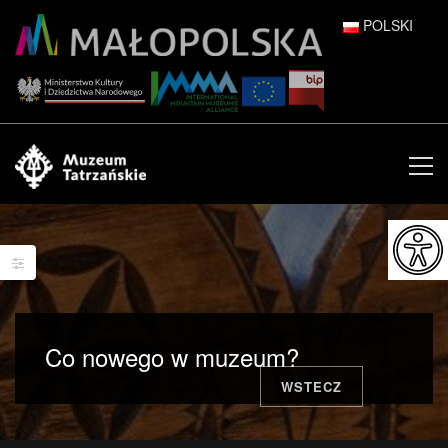
POLSKI
DEUTSCH
ENGLISH
ESPAÑOL
FRANÇAIS
ITALIANO
РУССКИЙ
Co nowego w muzeum?
中文 (中国)
WSTECZ
日本語