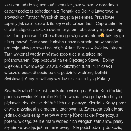
zarazem udało się spotkać niemalże „oko w oko” z dorodnym
capem
podczas schodzenia z Rohatki do Dolinki Litworowej w
słowackich Tatrach Wysokich (zdjęcia jesienne). Przysłowie
„uparty jak cap” sprawdziło się w stu procentach. Cap wcale nie
chciał ustąpić ze szlaku dwóm turystom, objuczonym pokaźnego
rozmiaru plecakami. Obeszliśmy go więc wariantem
tak, by go
nie spłoszyć. Cap docenił chyba nasze starania, bo w sposób
profesjonalny pozował do zdjęć. Adam Brzoza – świetny fotograf
Tatr, wykonał wtedy mnóstwo jego ujęć a ja także nie
próżnowałem. Cap pozował na tle Ciężkiego Stawu i Doliny
Ciężkiej, Litworowego Stawu, okolicznych turni i turniczek i
wreszcie poszedł sobie po ok. godzinie w stronę Dolinki
Świstowej. A my zeszliśmy wzdłuż szlaku na Łysą Polanę.
Kierdel
kozic (11 sztuk) spotkałem wiosną na Kopie Kondrackiej
podczas wycieczki narciarskiej. Tu ważna uwaga, by się do tych
pięknych zbytnio nie zbliżać i ich nie płoszyć. Kierdel z Kopy przez
chwilę przyglądał się mojemu zachowaniu. Zwierzęta cofnęły się
jednak kilkadziesiąt metrów w stronę Kondrackiej Przełęczy, a
potem, widząc, że nie mam wobec nich wrogich zamiarów, pasły
się nie zwracając już na mnie uwagi. Nie podchodzimy do kozic,