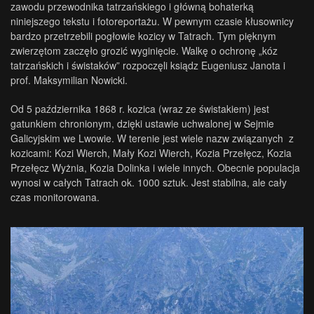
zawodu przewodnika tatrzańskiego i główną bohaterką
niniejszego tekstu i fotoreportażu. W pewnym czasie kłusownicy
bardzo przetrzebili pogłowie kozicy w Tatrach. Tym pięknym
zwierzętom zaczęło grozić wyginięcie. Walkę o ochronę „kóz
tatrzańskich i świstaków” rozpoczęli ksiądz Eugeniusz Janota i
prof. Maksymilian Nowicki.
Od 5 października 1868 r. kozica (wraz ze świstakiem) jest
gatunkiem chronionym, dzięki ustawie uchwalonej w Sejmie
Galicyjskim we Lwowie. W terenie jest wiele nazw związanych z
kozicami: Kozi Wierch, Mały Kozi Wierch, Kozia Przełęcz, Kozia
Przełęcz Wyżnia, Kozia Dolinka i wiele innych. Obecnie populacja
wynosi w całych Tatrach ok. 1000 sztuk. Jest stabilna, ale cały
czas monitorowana.