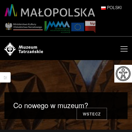
POLSKI
DEUTSCH
ENGLISH
ESPAÑOL
FRANÇAIS
ITALIANO
РУССКИЙ
Co nowego w muzeum?
中文 (中国)
WSTECZ
日本語