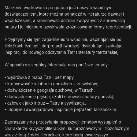
Marzenie wędrowania po górach jest naszym wspólnym
doświadczeniem, które można odnaleźć w literaturze dawnej i
współczesnej, a krańcowość doznań związanych z surowością
natury i jej pięknem uzyskiwała zróżnicowane formy reprezentacji.
Przyjrzymy się tym zagadnieniom wspólnie, wspinając się po
ścieżkach czujnej interpretacji twórczej, dyskutując i szukając
inspiracji do nowego odczytania Tatr i literatury tatrzańskiej.
W sposób szczególny interesują nas poniższe tematy:
• wędrówka z mapą Tatr i bez mapy,
• krańcowość krajobrazu górskiego – zaświatów,
• doświadczenie geografii duchowej w Tatrach,
• doświadczenie piękna, skali i surowości natury górskiej,
• człowiek jako intruz – Tatry a cywilizacja,
• utopijne i awangardowe inspiracje pejzażem tatrzańskim.
Zapraszamy do przesyłania propozycji tematów wystąpień o
charakterze krytycznoliterackim, kulturoznawczym i filozoficznym,
wraz z listą źródeł literackich, które będą towarzyszyć