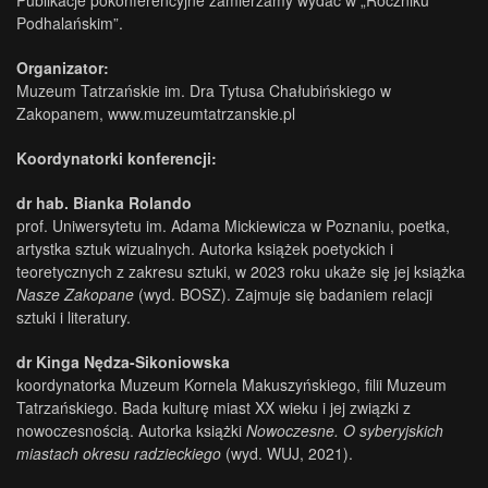
Publikacje pokonferencyjne zamierzamy wydać w „Roczniku
Podhalańskim”.
Organizator:
Muzeum Tatrzańskie im. Dra Tytusa Chałubińskiego w
Zakopanem, www.muzeumtatrzanskie.pl
Koordynatorki konferencji:
dr hab. Bianka Rolando
prof. Uniwersytetu im. Adama Mickiewicza w Poznaniu, poetka,
artystka sztuk wizualnych. Autorka książek poetyckich i
teoretycznych z zakresu sztuki, w 2023 roku ukaże się jej książka
Nasze Zakopane
(wyd. BOSZ). Zajmuje się badaniem relacji
sztuki i literatury.
dr Kinga Nędza-Sikoniowska
koordynatorka Muzeum Kornela Makuszyńskiego, filii Muzeum
Tatrzańskiego. Bada kulturę miast XX wieku i jej związki z
nowoczesnością. Autorka książki
Nowoczesne. O syberyjskich
miastach okresu radzieckiego
(wyd. WUJ, 2021).