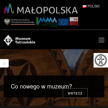
POLSKI
DEUTSCH
ENGLISH
ESPAÑOL
FRANÇAIS
ITALIANO
РУССКИЙ
Co nowego w muzeum?
中文 (中国)
WSTECZ
日本語