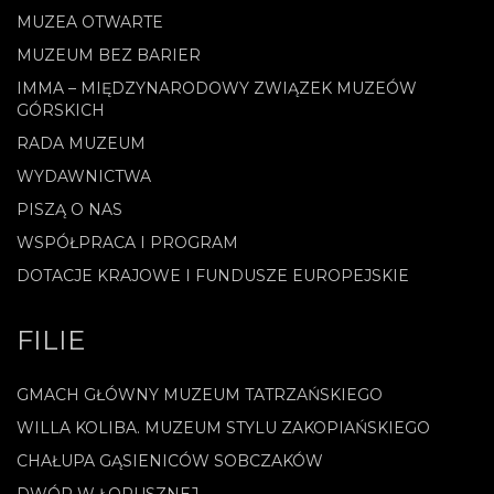
MUZEA OTWARTE
MUZEUM BEZ BARIER
IMMA – MIĘDZYNARODOWY ZWIĄZEK MUZEÓW
GÓRSKICH
RADA MUZEUM
WYDAWNICTWA
PISZĄ O NAS
WSPÓŁPRACA I PROGRAM
DOTACJE KRAJOWE I FUNDUSZE EUROPEJSKIE
FILIE
GMACH GŁÓWNY MUZEUM TATRZAŃSKIEGO
WILLA KOLIBA. MUZEUM STYLU ZAKOPIAŃSKIEGO
CHAŁUPA GĄSIENICÓW SOBCZAKÓW
DWÓR W ŁOPUSZNEJ