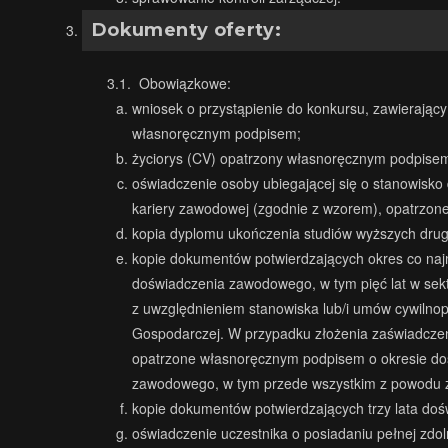
Dokumenty oferty:
3.1. Obowiązkowe:
wniosek o przystąpienie do konkursu, zawierają
własnoręcznym podpisem;
życiorys (CV) opatrzony własnoręcznym podpise
oświadczenie osoby ubiegającej się o stanowisk
kariery zawodowej (zgodnie z wzorem), opatrzo
kopia dyplomu ukończenia studiów wyższych drugie
kopie dokumentów potwierdzających okres co naj
doświadczenia zawodowego, w tym pięć lat w sekto
z uwzględnieniem stanowiska lub/i umów cywilnopra
Gospodarczej. W przypadku złożenia zaświadczeń, 
opatrzone własnoręcznym podpisem o okresie doś
zawodowego, w tym przede wszystkim z powodu za
kopie dokumentów potwierdzających trzy lata doś
oświadczenie uczestnika o posiadaniu pełnej zdo