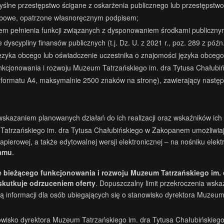
yślne przestępstwo ścigane z oskarżenia publicznego lub przestępstwo
rbowe, opatrzone własnoręcznym podpisem;
em pełnienia funkcji związanych z dysponowaniem środkami publicznymi
 dyscypliny finansów publicznych (t.j. Dz. U. z 2021 r., poz. 289 z p
zyka obcego lub oświadczenie uczestnika o znajomości języka obceg
funkcjonowania i rozwoju Muzeum Tatrzańskiego im. dra Tytusa Chałub
ormatu A4, maksymalnie 2500 znaków na stronę), zawierający następ
skazaniem planowanych działań do ich realizacji oraz wskaźników ich 
Tatrzańskiego im. dra Tytusa Chałubińskiego w Zakopanem umożliwiają
apierowej, a także edytowalnej wersji elektronicznej – na nośniku elek
ramu
.
e bieżącego funkcjonowania i rozwoju
Muzeum Tatrzańskiego im.
skutkuje odrzuceniem oferty
. Dopuszczalny limit przekroczenia wska
cią informacji dla osób ubiegających się o stanowisko dyrektora Muze
nowisko dyrektora Muzeum Tatrzańskiego im. dra Tytusa Chałubiński