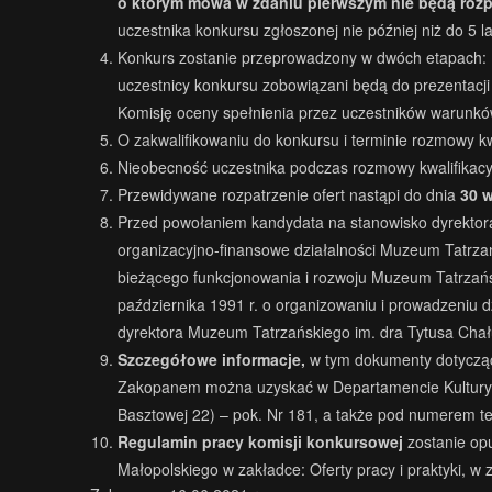
o którym mowa w zdaniu pierwszym nie będą roz
uczestnika konkursu zgłoszonej nie później niż do 5 
Konkurs zostanie przeprowadzony w dwóch etapach: I 
uczestnicy konkursu zobowiązani będą do prezentacji 
Komisję oceny spełnienia przez uczestników warunków
O zakwalifikowaniu do konkursu i terminie rozmowy kw
Nieobecność uczestnika podczas rozmowy kwalifikacyjn
Przewidywane rozpatrzenie ofert nastąpi do dnia
30 w
Przed powołaniem kandydata na stanowisko dyrektor
organizacyjno-finansowe działalności Muzeum Tatrzań
bieżącego funkcjonowania i rozwoju Muzeum Tatrzańsk
października 1991 r. o organizowaniu i prowadzeniu d
dyrektora Muzeum Tatrzańskiego im. dra Tytusa Cha
Szczegółowe informacje,
w tym dokumenty dotycząc
Zakopanem można uzyskać w Departamencie Kultury i
Basztowej 22) – pok. Nr 181, a także pod numerem te
Regulamin pracy komisji konkursowej
zostanie op
Małopolskiego w zakładce: Oferty pracy i praktyki, w