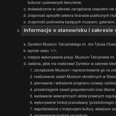
kulturze i pokrewnych kierunków;
doświadczenie w zakresie zarządzania zespołem nie 
znajomość specyfiki sektora finansów publicznych i/
znajomość podmiotów będących muzeami, galeriami, z
Informacje o stanowisku i zakresi
Dyrektor Muzeum Tatrzańskiego im. dra Tytusa Chału
wymiar etatu: 1/1;
miejsce wykonywania pracy: Muzeum Tatrzańskie im.
zadania, jakie ma realizować Dyrektor w zakresie bieżą
zarządzanie Muzeum i reprezentowanie go na ze
realizowanie zadań Muzeum określonych w Statu
planowanie i wdrażanie programu rozwoju całoksz
przestrzeganie zasad gospodarności oraz dbanie
wydawanie wewnętrznych aktów prawnych regulu
wykonywanie funkcji pracodawcy (przełożonego
współdziałanie z instytucjami kultury, władzami
sprawowanie kontroli zarządczej.