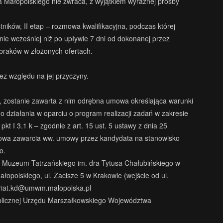
ałopolskiego nie zwraca, z wyjątkiem wyraźnej prośby
ików, II etap – rozmowa kwalifikacyjna, podczas której
nie wcześniej niż po upływie 7 dni od dokonanej przez
 braków w złożonych ofertach.
ez względu na jej przyczyny.
 zostanie zawarta z nim odrębna umowa określająca warunki
działania w oparciu o program realizacji zadań w zakresie
I 3.1 k – zgodnie z art. 15 ust. 5 ustawy z dnia 25
 Odmowa zawarcia ww. umowy przez kandydata na stanowisko
o.
i Muzeum Tatrzańskiego im. dra Tytusa Chałubińskiego w
olskiego, ul. Zacisze 5 w Krakowie (wejście od ul.
riat.kd@umwm.malopolska.pl
Publicznej Urzędu Marszałkowskiego Województwa