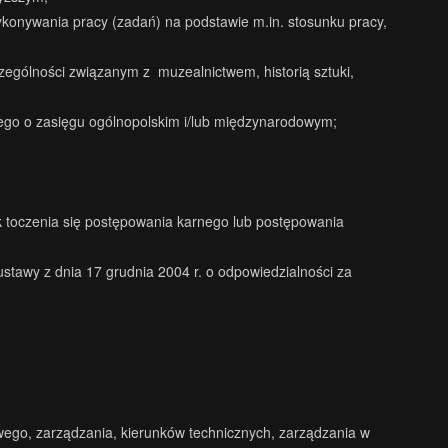
onywania pracy (zadań) na podstawie m.in. stosunku pracy,
ególności związanym z muzealnictwem, historią sztuki,
owego o zasięgu ogólnopolskim i/lub międzynarodowym;
k toczenia się postępowania karnego lub postępowania
stawy z dnia 17 grudnia 2004 r. o odpowiedzialności za
owego, zarządzania, kierunków technicznych, zarządzania w