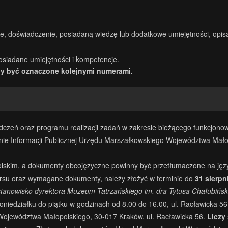
, doświadczenie, posiadaną wiedzę lub dodatkowe umiejętności, opisan
osiadane umiejętności i kompetencje.
nny być oznaczone kolejnymi numerami.
eń oraz programu realizacji zadań w zakresie bieżącego funkcjonowa
e Informacji Publicznej Urzędu Marszałkowskiego Województwa Małopol
olskim, a dokumenty obcojęzyczne powinny być przetłumaczone na języ
kursu oraz wymagane dokumenty, należy złożyć w terminie do
31 sierpni
stanowisko dyrektora
Muzeum Tatrzańskiego im. dra Tytusa Chałubińs
edziałku do piątku w godzinach od 8.00 do 16.00, ul. Racławicka 56 
ojewództwa Małopolskiego, 30-017 Kraków, ul. Racławicka 56.
Liczy