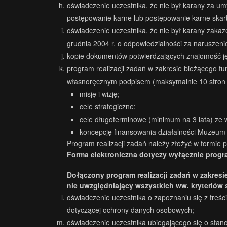
oświadczenie uczestnika, że nie był karany za um
postępowanie karne lub postępowanie karne ska
oświadczenie uczestnika, że nie był karany zakaz
grudnia 2004 r. o odpowiedzialności za naruszenie
kopie dokumentów potwierdzających znajomość ję
program realizacji zadań w zakresie bieżącego 
własnoręcznym podpisem (maksymalnie 10 stron f
misję i wizję;
cele strategiczne;
cele długoterminowe (minimum na 3 lata) ze w
koncepcję finansowania działalności Muzeum 
Program realizacji zadań należy złożyć w formie p
Forma elektroniczna dotyczy wyłącznie prog
Dołączony program realizacji zadań w zakresi
nie uwzględniający wszystkich ww. kryteriów 
oświadczenie uczestnika o zapoznaniu się z treś
dotyczącej ochrony danych osobowych;
oświadczenie uczestnika ubiegającego się o sta