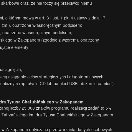
 skarbowe oraz, że nie toczy się przeciwko niemu
, o którym mowa w art. 31 ust. 1 pkt 4 ustawy z dnia 17
óźn. zm.), opatrzone własnoręcznym podpisem;
o, opatrzone własnoręcznym podpisem;
ińskiego w Zakopanem (zgodnie z wzorem), opatrzony
ujące elementy:
osiągnięcia;
cą osiąganie celów strategicznych i długoterminowych.
tronicznym (np. płycie CD lub pamięci USB lub karcie pamięci).
 dra Tytusa Chałubińskiego w Zakopanem
zanej liczby 25 000 znaków programu realizacji zadań to 5%.
um Tatrzańskiego im. dra Tytusa Chałubińskiego w Zakopanem
ego w Zakopanem dotyczące przetwarzania danych osobowych