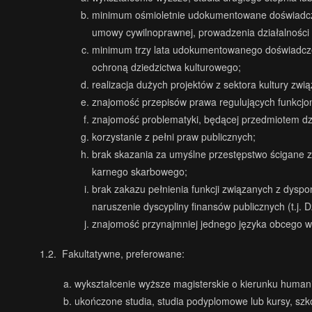
minimum ośmioletnie udokumentowane doświadcze
umowy cywilnoprawnej, prowadzenia działalności 
minimum trzy lata udokumentowanego doświadczen
ochroną dziedzictwa kulturowego;
realizacja dużych projektów z sektora kultury zw
znajomość przepisów prawa regulujących funkcjono
znajomość problematyki, będącej przedmiotem dz
korzystanie z pełni praw publicznych;
brak skazania za umyślne przestępstwo ścigane z
karnego skarbowego;
brak zakazu pełnienia funkcji związanych z dyspo
naruszenie dyscypliny finansów publicznych (t.j. D
znajomość przynajmniej jednego języka obcego w
1.2. Fakultatywne, preferowane:
wykształcenie wyższe magisterskie o kierunku humani
ukończone studia, studia podyplomowe lub kursy, szk