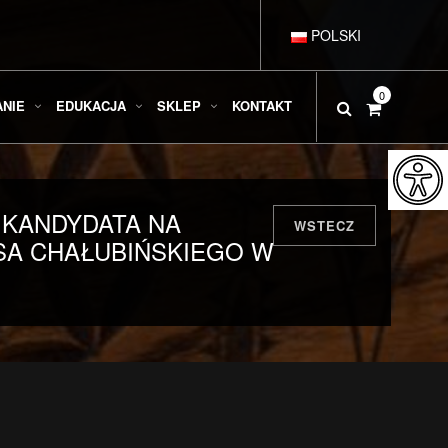
POLSKI
DEUTSCH
0
ANIE
EDUKACJA
SKLEP
KONTAKT
ENGLISH
KANDYDATA NA
ESPAÑOL
WSTECZ
SA CHAŁUBIŃSKIEGO W
FRANÇAIS
ITALIANO
РУССКИЙ