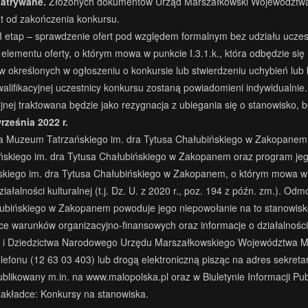
patrywane.
Złożonych dokumentów Urząd Marszałkowski Województwa M
lat od zakończenia konkursu.
etap – sprawdzenie ofert pod względem formalnym bez udziału uczestn
elementu oferty, o którym mowa w punkcie I.3.1.k., która odbędzie się 
 określonych w ogłoszeniu o konkursie lub stwierdzeniu uchybień lub
alifikacyjnej uczestnicy konkursu zostaną powiadomieni indywidualnie.
ej traktowana będzie jako rezygnacja z ubiegania się o stanowisko, b
rześnia 2022
r.
a Muzeum Tatrzańskiego im. dra Tytusa Chałubińskiego w Zakopanem,
skiego im. dra Tytusa Chałubińskiego w Zakopanem oraz program jego 
iego im. dra Tytusa Chałubińskiego w Zakopanem, o którym mowa w pkt 
ziałalności kulturalnej (t.j. Dz. U. z 2020 r., poz. 194 z późn. zm.).
łubińskiego w Zakopanem powoduje jego niepowołanie na to stanowisk
e warunków organizacyjno-finansowych oraz informacje o działalnośc
 Dziedzictwa Narodowego Urzędu Marszałkowskiego Województwa Małop
lefonu (12 63 03 403) lub drogą elektroniczną pisząc na adres
sekreta
ublikowany m.in. na www.malopolska.pl oraz w Biuletynie Informacji 
 zakładce: Konkursy na stanowiska.