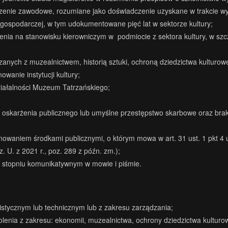
nie zawodowe, rozumiane jako doświadczenie uzyskane w trakcie wyk
gospodarczej, w tym udokumentowane pięć lat w sektorze kultury;
ia na stanowisku kierowniczym w podmiocie z sektora kultury, w szcz
iązanych z muzealnictwem, historią sztuki, ochroną dziedzictwa kultur
wanie instytucji kultury;
iałalności Muzeum Tatrzańskiego;
 oskarżenia publicznego lub umyślne przestępstwo skarbowe oraz bra
nowaniem środkami publicznymi, o którym mowa w art. 31 ust. 1 pkt 4 u
z. U. z 2021 r., poz. 289 z późn. zm.);
 stopniu komunikatywnym w mowie i piśmie.
stycznym lub technicznym lub z zakresu zarządzania;
olenia z zakresu: ekonomii, muzealnictwa, ochrony dziedzictwa kultur