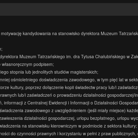
cy motywację kandydowania na stanowisko dyrektora Muzeum Tatrzańsk
m;
o dyrektora Muzeum Tatrzańskiego im. dra Tytusa Chałubińskiego w Za
ne własnoręcznym podpisem;
go stopnia lub jednolitych studiów magisterskich;
mniej ośmioletniego doświadczenia zawodowego, w tym pięć lat w se
rze kultury, poprzez dołączenie kopii świadectw pracy lub/i zaświadc
wnych lub/i zaświadczeń o prowadzeniu działalności gospodarczej/infor
informacji z Centralnej Ewidencji i Informacji o Działalności Gospod
wiadczenia zawodowego z uwzględnieniem (jeśli miały miejsce) każde
wieszenia działalności gospodarczej, urlopu bezpłatnego, urlopu w
wiadczenia na stanowisku kierowniczym w podmiocie z sektora kultury;
lności do czynności prawnych i korzystaniu w pełni z praw publicznyc
.