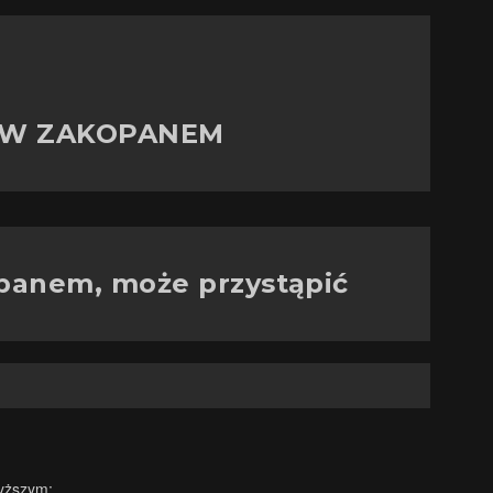
中文 (中国)
O W ZAKOPANEM
日本語
panem, może przystąpić
wyższym;