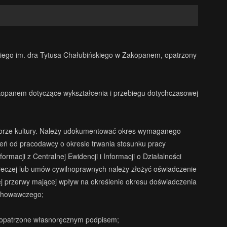
iego im. dra Tytusa Chałubińskiego w Zakopanem, opatrzony
kopanem dotyczące wykształcenia i przebiegu dotychczasowej
ktorze kultury. Należy udokumentować okres wymaganego
zeń od pracodawcy o okresie trwania stosunku pracy
macji z Centralnej Ewidencji i Informacji o Działalności
areczej lub umów cywilnoprawnych należy złożyć oświadczenie
j przerwy mającej wpływ na określenie okresu doświadczenia
ychowawczego;
h, opatrzone własnoręcznym podpisem;