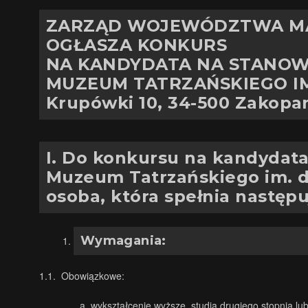
ZARZĄD WOJEWÓDZTWA M
OGŁASZA KONKURS
NA KANDYDATA NA STANO
MUZEUM TATRZAŃSKIEGO I
Krupówki 10, 34-500 Zakopa
I.
Do konkursu na kandydata
Muzeum Tatrzańskiego im. d
osoba, która spełnia następ
Wymagania:
1.1. Obowiązkowe:
wykształcenie wyższe, studia drugiego stopnia lub