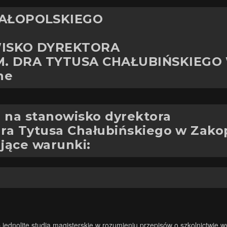
AŁOPOLSKIEGO
WISKO
DYREKTORA
M. DRA TYTUSA CHAŁUBIŃSKIEG
ne
 na stanowisko dyrektora
ra Tytusa Chałubińskiego w Zako
ujące warunki:
 jednolite studia magisterskie w rozumieniu przepisów o szkolnictwie 