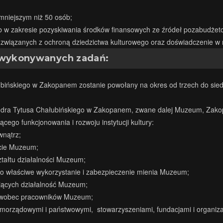
mniejszym niż 50 osób;
lub w zakresie pozyskiwania środków finansowych ze źródeł pozabudżeto
wiązanych z ochroną dziedzictwa kulturowego oraz doświadczenie w 
e wykonywanych zadań:
bińskiego w Zakopanem zostanie powołany na okres od trzech do siedm
 dra Tytusa Chałubińskiego w Zakopanem, zwane dalej Muzeum, Zakop
cego funkcjonowania i rozwoju instytucji kultury:
wnątrz;
cie Muzeum;
tałtu działalności Muzeum;
 o właściwe wykorzystanie i zabezpieczenie mienia Muzeum;
jących działalność Muzeum;
) wobec pracowników Muzeum;
 samorządowymi i państwowymi, stowarzyszeniami, fundacjami i organiz