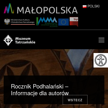
POLSKI
DEUTSCH
ENGLISH
ESPAÑOL
FRANÇAIS
ITALIANO
РУССКИЙ
Rocznik Podhalański –
中文 (中国)
Informacje dla autorów
WSTECZ
日本語