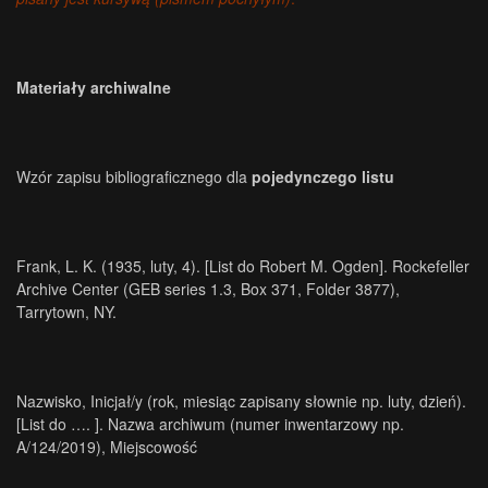
.
Materiały archiwalne
Wzór zapisu bibliograficznego dla
pojedynczego listu
Frank, L. K. (1935, luty, 4). [List do Robert M. Ogden]. Rockefeller
Archive Center (GEB series 1.3, Box 371, Folder 3877),
Tarrytown, NY.
Nazwisko, Inicjał/y (rok, miesiąc zapisany słownie np. luty, dzień).
[List do …. ]. Nazwa archiwum (numer inwentarzowy np.
A/124/2019), Miejscowość