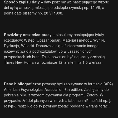
Sposób zapisu daty
– daty piszemy wg następującego wzoru:
dni cyfrą arabską, miesiąc po odstępie rzymską np. 12 VII, a
pełną datę piszemy np. 20 VI 1998.
Rozdziały oraz tekst pracy
– stosujemy następujące tytuły
rozdziałów: Wstęp, Obszar badań, Materiał i metody, Wyniki,
Dyskusja, Wnioski. Dopuszcza się też stosowanie innego
nazewnictwa dla podrozdziałów lub w uzasadnionych
przypadkach ich brak. Tekst powinien być napisany czcionką
Times New Roman w rozmiarze 12, z interlinią 1,5 wiersza.
Dane bibliograficzne
powinny być zapisywane w formacie (APA)
American Psychological Association 6th edition. Zachęcamy do
pobrania pliku z wzorem cytowania dla programu Zotero. W
przypadku źródeł pisanych w innych alfabetach niż łaciński np. j.
rosyjski, wszelkie opisy powinny zostać poddane w transliteracji.