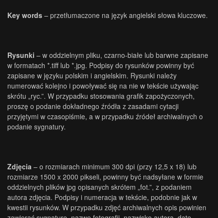
Key words
– przetłumaczone na język angielski słowa kluczowe.
Rysunki
– w oddzielnym pliku, czarno-białe lub barwne zapisane
w formatach *.tiff lub *.jpg. Podpisy do rysunków powinny być
zapisane w języku polskim i angielskim. Rysunki należy
numerować kolejno i powoływać się na nie w tekście używając
skrótu „ryc.”. W przypadku stosowania grafik zapożyczonych,
proszę o podanie dokładnego źródła z zasadami cytacji
przyjętymi w czasopiśmie, a w przypadku źródeł archiwalnych o
podanie sygnatury.
Zdjęcia
– o rozmiarach minimum 300 dpi (przy 12,5 x 18) lub
rozmiarze 1500 x 2000 pikseli, powinny być nadsyłane w formie
oddzielnych plików jpg opisanych skrótem „fot.”, z podaniem
autora zdjęcia. Podpisy i numeracja w tekście, podobnie jak w
kwestii rysunków. W przypadku zdjęć archiwalnych opis powinien
zawierać sygnaturę, nazwę fotografii, nazwisko autora, datę