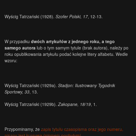
Wyścig Tatrzański (1928).
Szofer Polski, 17
, 12-13.
W przypadku
dwóch artykułów z jednego roku, a tego
samego autora
lub o tym samym tytule (brak autora), należy po
roku opublikowania artykułu podać kolejne litery alfabetu. Wedle
wzoru:
Wyścig Tatrzański (1929a).
Stadjon: Ilustrowany Tygodnik
Sportowy, 33
, 13.
Wyścig Tatrzański (1929b).
Zakopane, 18/19
, 1.
Przypominamy, że
zapis tytułu czasopisma oraz jego numeru,
pisany jest kursywą (pismem pochyłym)
.