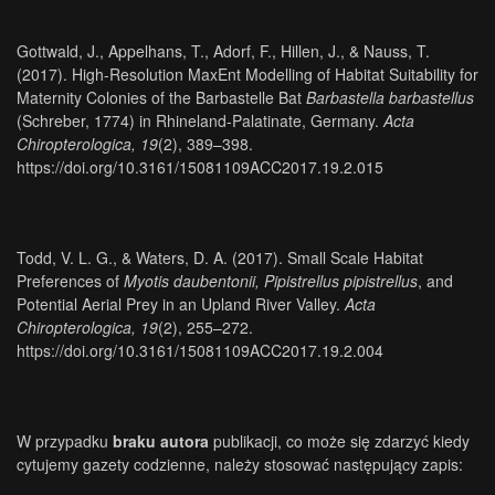
Gottwald, J., Appelhans, T., Adorf, F., Hillen, J., & Nauss, T.
(2017). High-Resolution MaxEnt Modelling of Habitat Suitability for
Maternity Colonies of the Barbastelle Bat
Barbastella barbastellus
(Schreber, 1774) in Rhineland-Palatinate, Germany.
Acta
Chiropterologica, 19
(2), 389–398.
https://doi.org/10.3161/15081109ACC2017.19.2.015
Todd, V. L. G., & Waters, D. A. (2017). Small Scale Habitat
Preferences of
Myotis daubentonii, Pipistrellus pipistrellus
, and
Potential Aerial Prey in an Upland River Valley.
Acta
Chiropterologica, 19
(2), 255–272.
https://doi.org/10.3161/15081109ACC2017.19.2.004
W przypadku
braku autora
publikacji, co może się zdarzyć kiedy
cytujemy gazety codzienne, należy stosować następujący zapis: