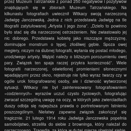
przez Muzeum Tatrzańskie z ponad 250 negatywów i pozytywów
znajdujących się w zbiorach Muzeum Tatrzańskiego. Na
kilkunastu fotografiach uwiecznił Witkacy swoją narzeczoną
Jadwigę Janczewską. Jedna z nich przedstawia Jadwigę na tle
litografii zatytułowanej „Artysta i jego żona”. „Dzieło to powinno
było stać się dla narzeczonej ostrzeżeniem. Nie zwiastowało jej
nic dobrego. Przedstawia kobietę jako niszczące mężczyznę,
dominujące monstrum o tępej, złośliwej gębie. Spoza owej
megiery, niczym na ślubnej fotografii, wyłania się postać młodego,
urodziwego artysty. Wątpić należy o bliższym porozumieniu owej
pary. Związek ten spaja raczej przykra konieczność”. Wiele
fotografii narzeczonej, oświetlonej promieniami słonecznymi
wpadającymi przez okno, rejestruje nie tylko wyraz twarzy czy w
ogóle urok fotografowanej osoby, ale i dziwność wytworzonej
sytuacji. Witkacy nie był zainteresowany fotografowaniem
»codziennych« wyrazów uczuć czysto życiowych, fotografując
zwracał szczególną uwagę na oczy, w których jako zwierciadłach
duszy odbija się najwyższa prawda o portretowanym Istnieniu
poszczególnym. Niełatwy zapewne związek zakończył się
tragicznie. 21 lutego 1914 roku Jadwiga Janczewska popełnia
samobójstwo, strzeliła do siebie z browninga, który należał do
narzeczonego. Tragedia, za którą w dużej mierze obwiniał siebie,