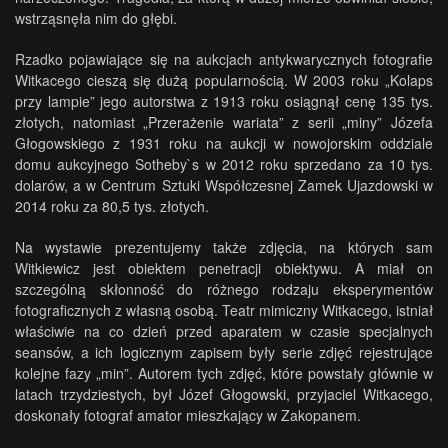
wstrząsnęła nim do głębi.
Rzadko pojawiające się na aukcjach antykwarycznych fotografie
Witkacego cieszą się dużą popularnością. W 2003 roku „Kolaps
przy lampie” jego autorstwa z 1913 roku osiągnął cenę 135 tys.
złotych, natomiast „Przerażenie wariata” z serii „miny” Józefa
Głogowskiego z 1931 roku na aukcji w nowojorskim oddziale
domu aukcyjnego Sotheby`s w 2012 roku sprzedano za 10 tys.
dolarów, a w Centrum Sztuki Współczesnej Zamek Ujazdowski w
2014 roku za 80,5 tys. złotych.
Na wystawie prezentujemy także zdjęcia, na których sam
Witkiewicz jest obiektem penetracji obiektywu. A miał on
szczególną skłonność do różnego rodzaju eksperymentów
fotograficznych z własną osobą. Teatr mimiczny Witkacego, istniał
właściwie na co dzień przed aparatem w czasie specjalnych
seansów, a ich logicznym zapisem były serie zdjęć rejestrujące
kolejne fazy „min”. Autorem tych zdjęć, które powstały głównie w
latach trzydziestych, był Józef Głogowski, przyjaciel Witkacego,
doskonały fotograf amator mieszkający w Zakopanem.