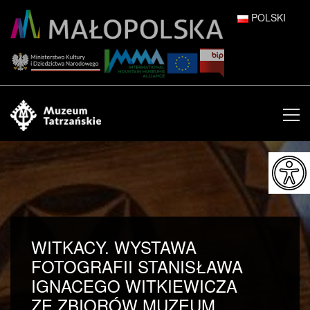
POLSKI
DEUTSCH
ENGLISH
ESPAÑOL
FRANÇAIS
ITALIANO
РУССКИЙ
WITKACY. WYSTAWA
中文 (中国)
FOTOGRAFII STANISŁAWA
IGNACEGO WITKIEWICZA
日本語
ZE ZBIORÓW MUZEUM