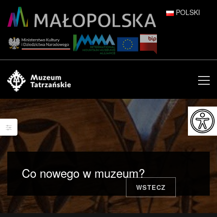
POLSKI
DEUTSCH
ENGLISH
ESPAÑOL
FRANÇAIS
ITALIANO
РУССКИЙ
Co nowego w muzeum?
中文 (中国)
WSTECZ
日本語