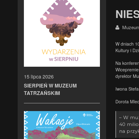
NIE
Muzeum 
W dniach 1
Kultury i D
Na konferen
Wicepremier
dyrektor M
15 lipca 2026
SIERPIEŃ W MUZEUM
Iwona Stefa
TATRZAŃSKIM
Dorota Mlec
– W muz
40 mili
na przy