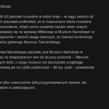
Gliński.
i 62 placówki muzealne w całym kraju – w ciągu siedmiu lat
ych placówek podkreślali, że to nowoczesna oferta muzealna
finansowanie, dzięki czemu powstało bardzo wiele nowych
nio ustawiały się na wystawę Witkacego w Muzeum Narodowym w
premier i zwrócił uwagę obecnych, że również konferencja
machu głównego Muzeum Tatrzańskiego.
edzictwa Narodowego placówki, jest Muzeum Narodowe w
y na niespotykanym tam do tej pory poziomie. – Warunki
zych dzieł, z czego muzeum już skorzystało urządzając
dową jak na Lublin publiczność – 86 tys. osób – powiedziała
nie tylko nowocześnie dziś przygotowywanych wystaw, ale
wkami a zwiedzającymi.