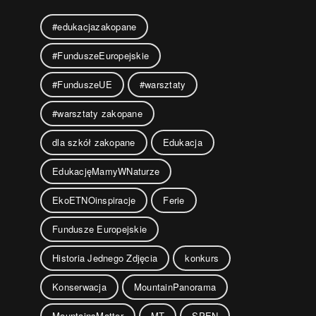
#edukacjazakopane
#FunduszeEuropejskie
#FunduszeUE
#warsztaty
#warsztaty zakopane
dla szkół zakopane
Edukacja
EdukacjęMamyWNaturze
EkoETNOinspiracje
Ferie
Fundusze Europejskie
Historia Jednego Zdjęcia
konkurs
Konserwacja
MountainPanorama
MountainsMatter
MT
SPEN