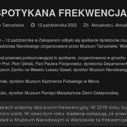
SPOTYKANA FREKWENCJA
Tatrzańskie
12 października 2022
Aktualności
,
Aktual
0 – 12 października w Zakopanem odbyło się spotkanie dyrektorów m
ziedzictwa Narodowego zorganizowane przez Muzeum Tatrzańskie. Wzięło
cji prasowej podsumowującej to spotkanie, zorganizowanej w gmachu
 Prof. Piotr Gliński, Pani Paulina Florjanowicz, dyrektorka Departame
uzeum Zamku na Wawelu Łukasz Gaweł, dyrektor Muzeum Narodoweg
niak, dyrektor Muzeum Kazimierza Pułaskiego w Warce
zko, dyrektor Muzeum Pamięci Mieszkańców Ziemi Oświęcimskiej.
each widzimy dziś boom frekwencyjny. W 2019 roku, tu
onów osób. W obecnym roku badania wskazują, że prawi
kład w Muzeum Narodowym w Warszawie ta frekwencja 