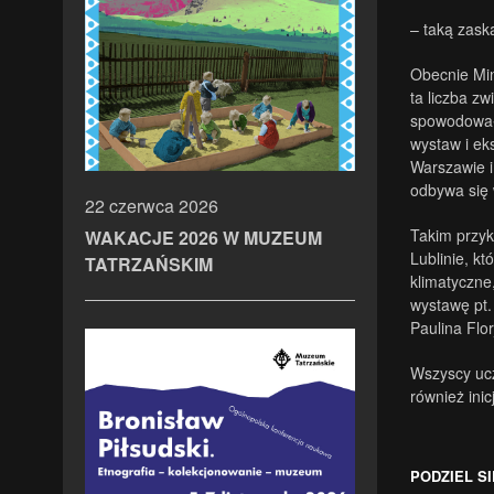
– taką zask
Obecnie Min
ta liczba z
spowodowała
wystaw i ek
Warszawie i
odbywa się
22 czerwca 2026
Takim przyk
WAKACJE 2026 W MUZEUM
Lublinie, k
TATRZAŃSKIM
klimatyczne
wystawę pt.
Paulina Flo
Wszyscy ucz
również ini
PODZIEL SI