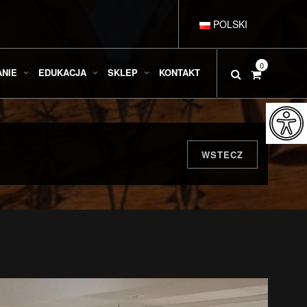
POLSKI
DEUTSCH
0
ANIE
EDUKACJA
SKLEP
KONTAKT
ENGLISH
ESPAÑOL
WSTECZ
FRANÇAIS
ITALIANO
РУССКИЙ