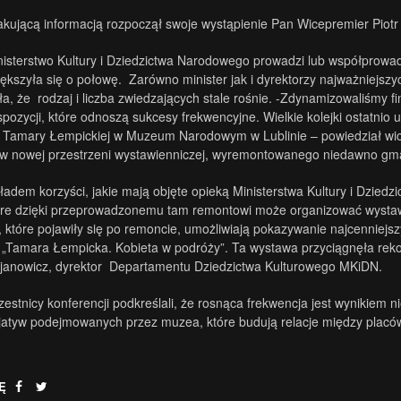
akującą informacją rozpoczął swoje wystąpienie Pan Wicepremier Piotr 
isterstwo Kultury i Dziedzictwa Narodowego prowadzi lub współprowadz
większyła się o połowę. Zarówno minister jak i dyrektorzy najważniejsz
, że rodzaj i liczba zwiedzających stale rośnie. -Zdynamizowaliśmy 
spozycji, które odnoszą sukcesy frekwencyjne. Wielkie kolejki ostat
 Tamary Łempickiej w Muzeum Narodowym w Lublinie – powiedział wice
 w nowej przestrzeni wystawienniczej, wyremontowanego niedawno g
ładem korzyści, jakie mają objęte opieką Ministerstwa Kultury i Dzi
tóre dzięki przeprowadzonemu tam remontowi może organizować wystaw
, które pojawiły się po remoncie, umożliwiają pokazywanie najcenniejs
 „Tamara Łempicka. Kobieta w podróży”. Ta wystawa przyciągnęła rekor
rjanowicz, dyrektor Departamentu Dziedzictwa Kulturowego MKiDN.
estnicy konferencji podkreślali, że rosnąca frekwencja jest wynikiem 
cjatyw podejmowanych przez muzea, które budują relacje między placó
Ę
.