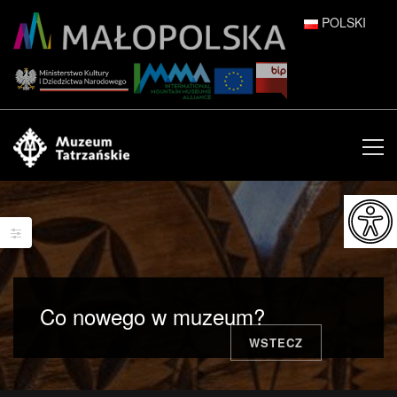
POLSKI
DEUTSCH
ENGLISH
ESPAÑOL
FRANÇAIS
ITALIANO
РУССКИЙ
Co nowego w muzeum?
中文 (中国)
WSTECZ
日本語